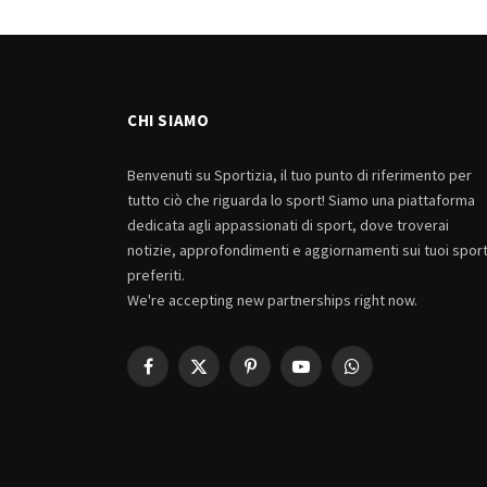
CHI SIAMO
Benvenuti su Sportizia, il tuo punto di riferimento per
tutto ciò che riguarda lo sport! Siamo una piattaforma
dedicata agli appassionati di sport, dove troverai
notizie, approfondimenti e aggiornamenti sui tuoi spor
preferiti.
We're accepting new partnerships right now.
Facebook
X
Pinterest
YouTube
WhatsApp
(Twitter)