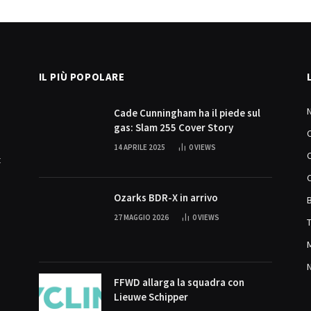
IL PIÙ POPOLARE
Cade Cunningham ha il piede sul
gas: Slam 255 Cover Story
14 APRILE 2025
0
VIEWS
t
Ozarks BDR-X in arrivo
27 MAGGIO 2026
0
VIEWS
FFWD allarga la squadra con
Lieuwe Schipper