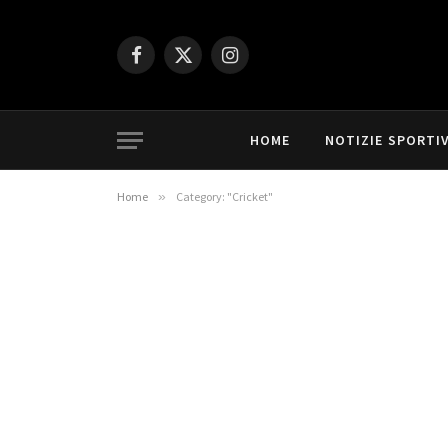
Facebook
X
Instagram
(Twitter)
HOME
NOTIZIE SPORTI
Home
»
Category: "Cricket"