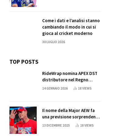
Come i dati e l’analisi stanno
cambiando il modo in cui si
gioca al cricket moderno
30 LUGLIO 2026
TOP POSTS
RideWrap nomina APEX DST
distributore nel Regno
Unito
14 GENNAIO 2026
18
VIEWS
Il nome della Major AEW fa
una previsione sorprendente
per la partita di ritiro di
13 DICEMBRE 2025
18
VIEWS
John Cena