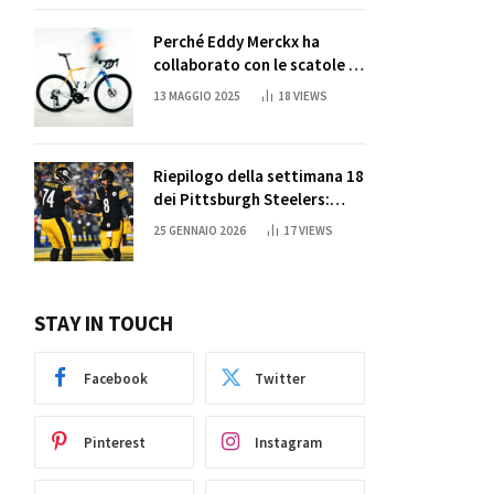
Perché Eddy Merckx ha
collaborato con le scatole di
succo di Sun Capri
13 MAGGIO 2025
18
VIEWS
Riepilogo della settimana 18
dei Pittsburgh Steelers:
credi nei miracoli?
25 GENNAIO 2026
17
VIEWS
STAY IN TOUCH
Facebook
Twitter
Pinterest
Instagram