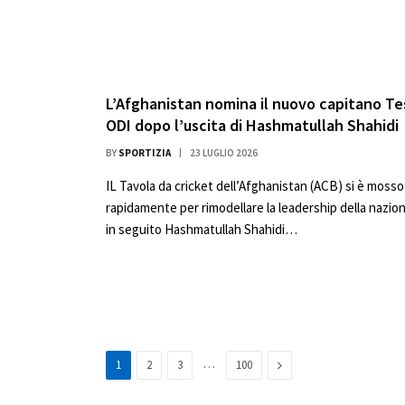
L’Afghanistan nomina il nuovo capitano Te
ODI dopo l’uscita di Hashmatullah Shahidi
BY
SPORTIZIA
23 LUGLIO 2026
IL Tavola da cricket dell’Afghanistan (ACB) si è mosso
rapidamente per rimodellare la leadership della nazio
in seguito Hashmatullah Shahidi…
…
Next
1
2
3
100