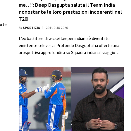
me…”: Deep Dasgupta saluta il Team India
nonostante le loro prestazioni incoerenti nel
T20I
arte
BY
SPORTIZIA
29 LUGLIO 2026
L’ex battitore di wicketkeeper indiano è diventato
emittente televisiva Profondo Dasgupta ha offerto una
prospettiva approfondita su Squadra indianail viaggio…