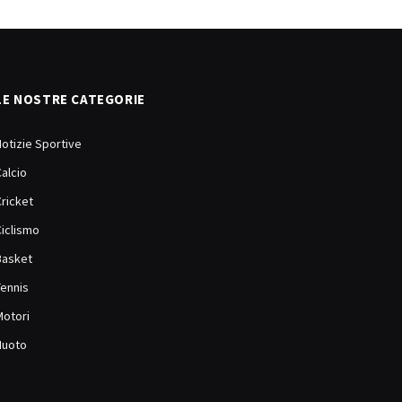
LE NOSTRE CATEGORIE
Notizie Sportive
Calcio
Cricket
Ciclismo
Basket
Tennis
Motori
Nuoto