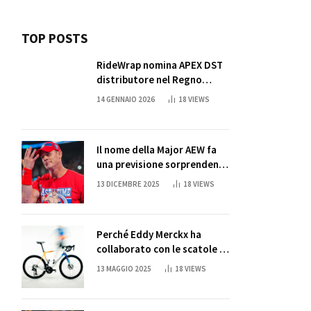
TOP POSTS
RideWrap nomina APEX DST
distributore nel Regno
Unito
14 GENNAIO 2026
18
VIEWS
Il nome della Major AEW fa
una previsione sorprendente
per la partita di ritiro di
13 DICEMBRE 2025
18
VIEWS
John Cena
Perché Eddy Merckx ha
collaborato con le scatole di
succo di Sun Capri
13 MAGGIO 2025
18
VIEWS