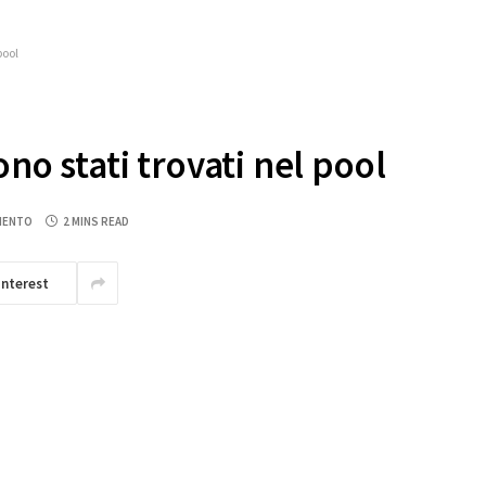
pool
ono stati trovati nel pool
MENTO
2 MINS READ
interest