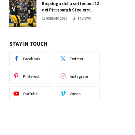
Riepilogo della settimana 18
dei Pittsburgh Steelers:
credi nei miracoli?
25 GENNAIO 2026
17
VIEWS
STAY IN TOUCH
Facebook
Twitter
Pinterest
Instagram
YouTube
Vimeo