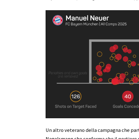
Un altro veterano della campagna che par
Nagelsmann che conferma che il portiere d