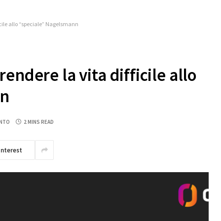
icile allo “speciale” Nagelsmann
ndere la vita difficile allo
nn
NTO
2 MINS READ
interest