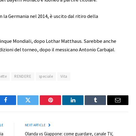
la Germania nel 2014, è uscito dal ritiro della
 cinque Mondiali, dopo Lothar Matthaus. Sarebbe anche
dizioni del torneo, dopo il messicano Antonio Carbajal.
ette
RENDERE
speciale
Vita
Facebook
Twitter
Pinterest
LinkedIn
Tumblr
Email
LE
NEXT ARTICLE
ia
Olanda vs Giappone: come guardare, canale TV,