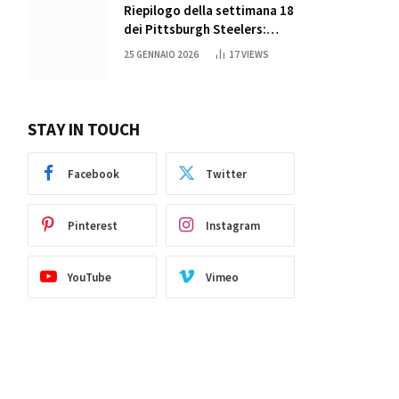
Riepilogo della settimana 18
dei Pittsburgh Steelers:
credi nei miracoli?
25 GENNAIO 2026
17
VIEWS
STAY IN TOUCH
Facebook
Twitter
Pinterest
Instagram
YouTube
Vimeo