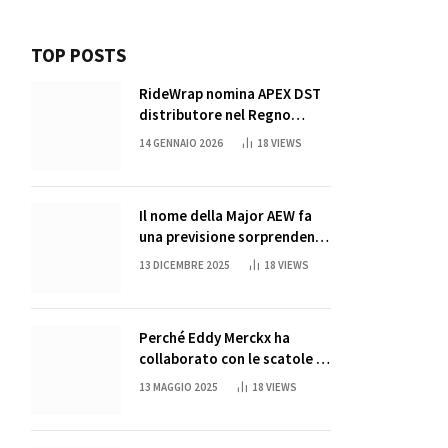
TOP POSTS
RideWrap nomina APEX DST
distributore nel Regno
Unito
14 GENNAIO 2026
18
VIEWS
Il nome della Major AEW fa
una previsione sorprendente
per la partita di ritiro di
13 DICEMBRE 2025
18
VIEWS
John Cena
Perché Eddy Merckx ha
collaborato con le scatole di
succo di Sun Capri
13 MAGGIO 2025
18
VIEWS