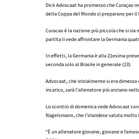
Dick Advocaat ha promesso che Curaçao rend
della Coppa del Mondo si preparano per il 
Curacao è la nazione più piccola che si sia
partita li vede affrontare la Germania qua
In effetti, la Germania è alla 21esima prese
seconda solo al Brasile in generale (23).
Advocaat, che inizialmente si era dimesso d
incarico, sarà l’allenatore più anziano nella 
Lo scontro di domenica vede Advocaat contr
Nagelsmann, che l’olandese valuta molto 
“È un allenatore giovane, giovane e famoso