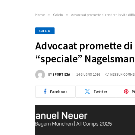
Home
»
Calcio
»
Advocaat promette di rendere la vita diff
CALCIO
Advocaat promette di re
“speciale” Nagelsma
BY
SPORTIZIA
14 GIUGNO 2026
NESSUN COMME
Facebook
Twitter
P