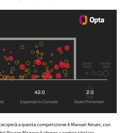
teciperà a questa competizione è Manuel Neuer, con
el Bayern Monaco è idoneo a partire titolare.