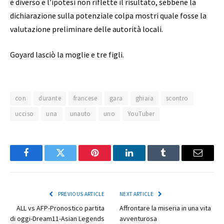
è diverso e l’ipotesi non riflette il risultato, sebbene la
dichiarazione sulla potenziale colpa mostri quale fosse la
valutazione preliminare delle autorità locali.
Goyard lasciò la moglie e tre figli.
con
durante
francese
gara
ghiaia
scontro
ucciso
una
unauto
uno
YouTuber
Facebook
Twitter
Pinterest
LinkedIn
Tumblr
Email
PREVIOUS ARTICLE
NEXT ARTICLE
ALL vs AFP-Pronostico partita
Affrontare la miseria in una vita
di oggi-Dream11-Asian Legends
avventurosa