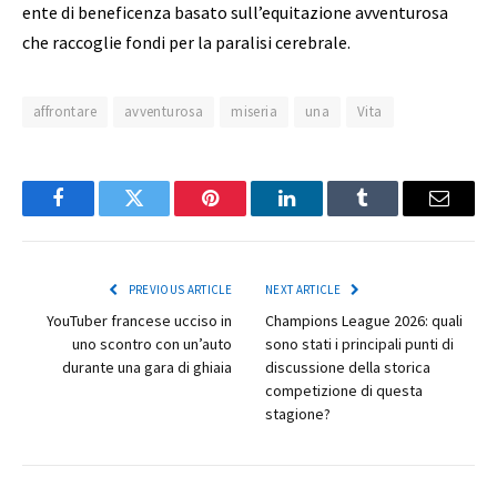
ente di beneficenza basato sull’equitazione avventurosa
che raccoglie fondi per la paralisi cerebrale.
affrontare
avventurosa
miseria
una
Vita
Facebook
Twitter
Pinterest
LinkedIn
Tumblr
Email
PREVIOUS ARTICLE
NEXT ARTICLE
YouTuber francese ucciso in
Champions League 2026: quali
uno scontro con un’auto
sono stati i principali punti di
durante una gara di ghiaia
discussione della storica
competizione di questa
stagione?