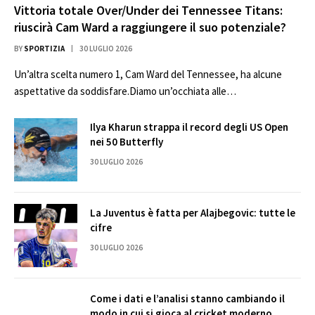
Vittoria totale Over/Under dei Tennessee Titans:
riuscirà Cam Ward a raggiungere il suo potenziale?
BY
SPORTIZIA
30 LUGLIO 2026
Un’altra scelta numero 1, Cam Ward del Tennessee, ha alcune
aspettative da soddisfare.Diamo un’occhiata alle…
Ilya Kharun strappa il record degli US Open
nei 50 Butterfly
30 LUGLIO 2026
La Juventus è fatta per Alajbegovic: tutte le
cifre
30 LUGLIO 2026
Come i dati e l’analisi stanno cambiando il
modo in cui si gioca al cricket moderno