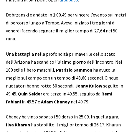
Dobrzanski è andato in 1:00.49 per vincere l’evento sui metri
di percorso lungo a Tempe. Aveva iniziato i tre giorni di
venerdì facendo segnare il miglior tempo di 27,64 nei 50
rana.
Una battaglia nella profondità primaverile dello stato
dell’Arizona ha scandito l’ultimo giorno dell’incontro. Nei
100 stile libero maschili,
Patrizio Sammon
ha avuto la
meglio sul campo con un tempo di 48,60 secondi. Cinque
nuotatori hanno rotto 50 secondi.
Jonny Kulow
seguito in
49.45.
Quin Seider
era terzo in 49.55, seguito da
Remi
Fabiani
in 49.57 e
Adam Chaney
nel 49.79.
Chaney ha vinto sabato i 50 dorso in 25.09. In quella gara,
Ilya Kharun
ha stabilito il miglior tempo di 26.17. Kharun