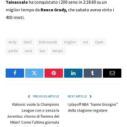
Taivassalo
ha conquistato i 200 seno in 2:18.60 su un
miglior tempo da
Reece Grady,
che sabato aveva vinto i
400 misti.
Andy
Devil
Dobrzanski
miglior
nei
Open
perde
rana
Sun
tempo
Facebook
Twitter
Pinterest
LinkedIn
Tumblr
Email
PREVIOUS ARTICLE
NEXT ARTICLE
Vlahovic vuole la Champions
I playoff NBA “hanno bisogno”
League con o senza la
della stagione regolare
Juventus: ritorno di fiamma del
Milan? Come l’ultima giornata