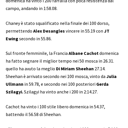
domenica ha vinto i 200 farfalla con poca resistenza dal
campo, andando in 1:58.08.
Chaney è stato squalificato nella finale dei 100 dorso,
permettendo
Alex Desangles
vincere in 55.19 con
JT
Ewing
secondo in 55.86.
Sul fronte femminile, la Francia
Albane Cachot
domenica
ha fatto segnare il miglior tempo nei 50 mosca in 26.31.
quello ha avuto la meglio
Di Miriam Sheehan
27.14.
Sheehan è arrivato secondo nei 100 mosca, vinto da
Julia
Ullmann
in 59.78, e secondo nei 100 posteriori
Gerda
Szilagyi.
Szilagyi ha vinto anche i 200 in 2:14.27.
Cachot ha vinto i 100 stile libero domenica in 54.37,
battendo il 56.58 di Sheehan.