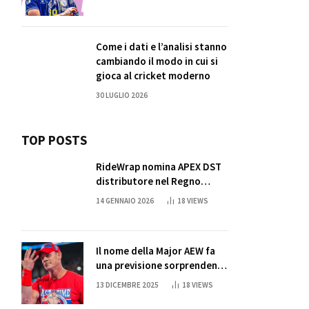
Come i dati e l’analisi stanno
cambiando il modo in cui si
gioca al cricket moderno
30 LUGLIO 2026
TOP POSTS
RideWrap nomina APEX DST
distributore nel Regno
Unito
14 GENNAIO 2026
18
VIEWS
Il nome della Major AEW fa
una previsione sorprendente
per la partita di ritiro di
13 DICEMBRE 2025
18
VIEWS
John Cena