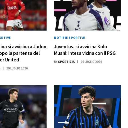
ORTIVE
NOTIZIE SPORTIVE
ina si avvicina a Jadon
Juventus, si avvicina Kolo
po la partenza del
Muani: intesa vicina con il PSG
er United
BY
SPORTIZIA
29 LUGLIO 2026
A
29 LUGLIO 2026