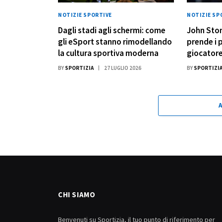
NOTIZIE SPORTIVE
NOTIZIE SP
Dagli stadi agli schermi: come
John Ston
gli eSport stanno rimodellando
prende i p
la cultura sportiva moderna
giocatore
BY
SPORTIZIA
27 LUGLIO 2026
BY
SPORTIZI
CHI SIAMO
Benvenuti su Sportizia, il tuo punto di riferimento per