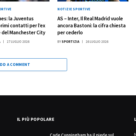
ORTIVE
NOTIZIE SPORTIVE
es: la Juventus
AS – Inter, Il Real Madrid vuole
rimi contatti per l’ex
ancora Bastoni: la cifra chiesta
 del Manchester City
per cederlo
A
27 LUGLIO 2026
BY
SPORTIZIA
26 LUGLIO 2026
ADD A COMMENT
IL PIÙ POPOLARE
Cade Cunningham ha il piede sul