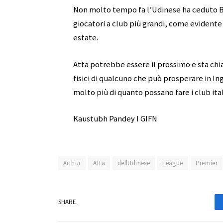
Non molto tempo fa l’Udinese ha ceduto B
giocatori a club più grandi, come evidente 
estate.
Atta potrebbe essere il prossimo e sta chia
fisici di qualcuno che può prosperare in I
molto più di quanto possano fare i club ital
Kaustubh Pandey I GIFN
Arthur
Atta
dellUdinese
League
Premier
SHARE.