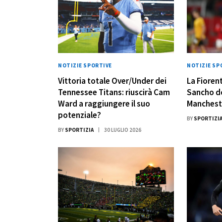
NOTIZIE SPORTIVE
NOTIZIE SP
Vittoria totale Over/Under dei
La Fiorent
Tennessee Titans: riuscirà Cam
Sancho do
Ward a raggiungere il suo
Manchest
potenziale?
BY
SPORTIZI
BY
SPORTIZIA
30 LUGLIO 2026