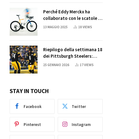
Perché Eddy Merckx ha
collaborato con le scatole di
succo di Sun Capri
13 MAGGIO 2025
18
VIEWS
Riepilogo della settimana 18
dei Pittsburgh Steelers:
credi nei miracoli?
25 GENNAIO 2026
17
VIEWS
STAY IN TOUCH
Facebook
Twitter
Pinterest
Instagram