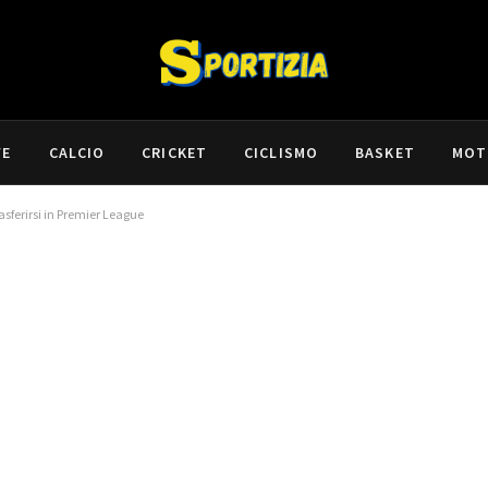
VE
CALCIO
CRICKET
CICLISMO
BASKET
MOT
asferirsi in Premier League