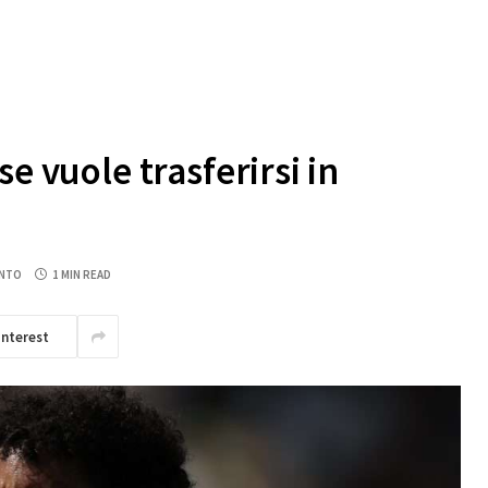
e vuole trasferirsi in
NTO
1 MIN READ
interest