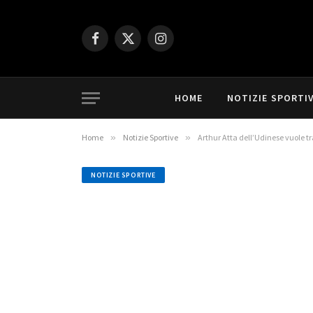
Facebook
X
Instagram
(Twitter)
HOME
NOTIZIE SPORTI
Home
»
Notizie Sportive
»
Arthur Atta dell’Udinese vuole tr
NOTIZIE SPORTIVE