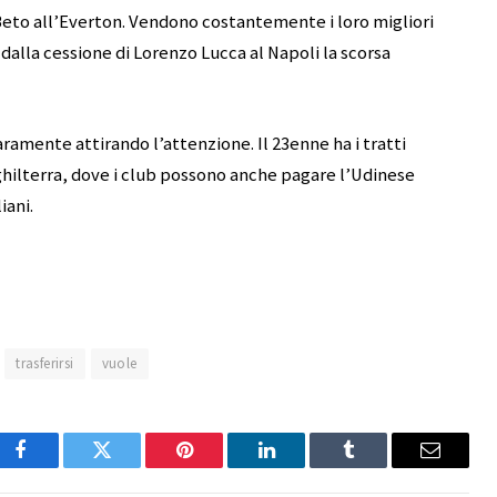
eto all’Everton. Vendono costantemente i loro migliori
dalla cessione di Lorenzo Lucca al Napoli la scorsa
ramente attirando l’attenzione. Il 23enne ha i tratti
nghilterra, dove i club possono anche pagare l’Udinese
iani.
trasferirsi
vuole
Facebook
Twitter
Pinterest
LinkedIn
Tumblr
Email