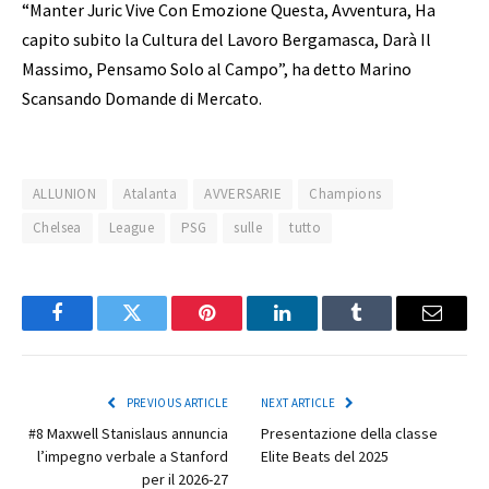
“Manter Juric Vive Con Emozione Questa, Avventura, Ha
capito subito la Cultura del Lavoro Bergamasca, Darà Il
Massimo, Pensamo Solo al Campo”, ha detto Marino
Scansando Domande di Mercato.
ALLUNION
Atalanta
AVVERSARIE
Champions
Chelsea
League
PSG
sulle
tutto
Facebook
Twitter
Pinterest
LinkedIn
Tumblr
Email
PREVIOUS ARTICLE
NEXT ARTICLE
#8 Maxwell Stanislaus annuncia
Presentazione della classe
l’impegno verbale a Stanford
Elite Beats del 2025
per il 2026-27