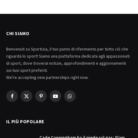
CHI SIAMO
Benvenuti su Sportizia, il tuo punto di riferimento per tutto ciò che
riguarda lo sport! Siamo una piattaforma dedicata agli appassionati
di sport, dove troverai notizie, approfondimenti e aggiornamenti
sui tuoi sport preferiti.
We're accepting new partnerships right now.
Facebook
X
Pinterest
YouTube
WhatsApp
(Twitter)
IL PIÙ POPOLARE
Cade Cunningham ha il piede sul gas: Slam