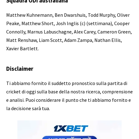
Squadra ODI australiana
Matthew Kuhnemann, Ben Dwarshuis, Todd Murphy, Oliver
Peake, Matthew Short, Josh Inglis (c) (settimana), Cooper
Connolly, Marnus Labuschagne, Alex Carey, Cameron Green,
Matt Renshaw, Liam Scott, Adam Zampa, Nathan Ellis,
Xavier Bartlett.
Disclaimer
Ti abbiamo fornito il suddetto pronostico sulla partita di
cricket di oggi sulla base della nostra ricerca, comprensione
e analisi. Puoi considerare il punto che ti abbiamo fornito e
la decisione sarà tua.