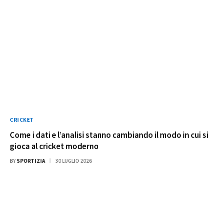
CRICKET
Come i dati e l’analisi stanno cambiando il modo in cui si
gioca al cricket moderno
BY
SPORTIZIA
30 LUGLIO 2026