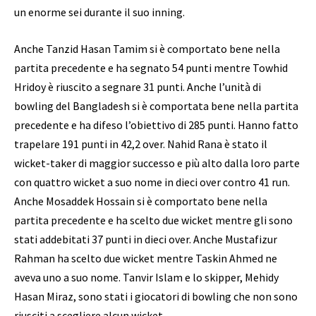
un enorme sei durante il suo inning.
Anche Tanzid Hasan Tamim si è comportato bene nella
partita precedente e ha segnato 54 punti mentre Towhid
Hridoy è riuscito a segnare 31 punti. Anche l’unità di
bowling del Bangladesh si è comportata bene nella partita
precedente e ha difeso l’obiettivo di 285 punti. Hanno fatto
trapelare 191 punti in 42,2 over. Nahid Rana è stato il
wicket-taker di maggior successo e più alto dalla loro parte
con quattro wicket a suo nome in dieci over contro 41 run.
Anche Mosaddek Hossain si è comportato bene nella
partita precedente e ha scelto due wicket mentre gli sono
stati addebitati 37 punti in dieci over. Anche Mustafizur
Rahman ha scelto due wicket mentre Taskin Ahmed ne
aveva uno a suo nome. Tanvir Islam e lo skipper, Mehidy
Hasan Miraz, sono stati i giocatori di bowling che non sono
riusciti a scegliere alcun wicket.