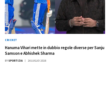
CRICKET
Hanuma Vihari mette in dubbio regole diverse per Sanju
Samson e Abhishek Sharma
BY
SPORTIZIA
26 LUGLIO 2026