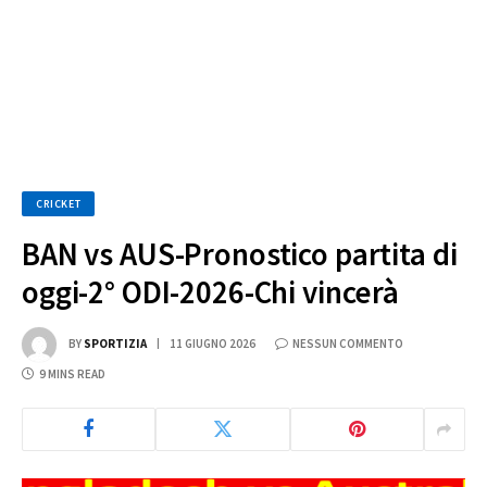
CRICKET
BAN vs AUS-Pronostico partita di
oggi-2° ODI-2026-Chi vincerà
BY
SPORTIZIA
11 GIUGNO 2026
NESSUN COMMENTO
9 MINS READ