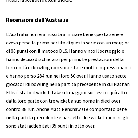
Recensioni dell’Australia
L’Australia non era riuscita a iniziare bene questa serie e
aveva perso la prima partita di questa serie con un margine
di 86 punti con il metodo DLS. Hanno vinto il sorteggio e
hanno deciso di schierarsi per primi. Le prestazioni della
loro unità di bowling non sono state molto impressionanti
e hanno perso 284 run nei loro 50 over. Hanno usato sette
giocatori di bowling nella partita precedente in cui Nathan
Ellis è stato il wicket-taker di maggior successo e più alto
dalla loro parte con tre wicket a suo nome in dieci over
contro 38 run. Anche Matt Renshaw si è comportato bene
nella partita precedente e ha scelto due wicket mentre gli
sono stati addebitati 35 punti in otto over.