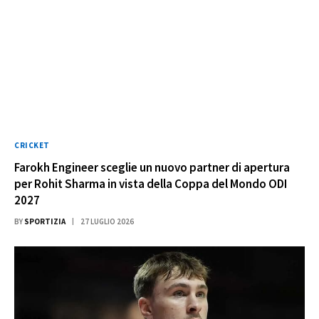
CRICKET
Farokh Engineer sceglie un nuovo partner di apertura
per Rohit Sharma in vista della Coppa del Mondo ODI
2027
BY
SPORTIZIA
27 LUGLIO 2026