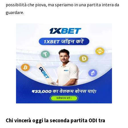
possibilità che piova, ma speriamo in una partita intera da
guardare.
Chi vincerà oggi la seconda partita ODI tra