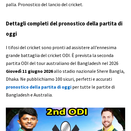
palla. Pronostico del lancio del cricket.
Dettagli completi del pronostico della partita di
oggi
I tifosi del cricket sono pronti ad assistere all’ennesima
grande battaglia del cricket ODI. È prevista la seconda
partita ODI del tour australiano del Bangladesh nel 2026
Giovedì 11 giugno 2026
allo stadio nazionale Shere Bangla,
Dhaka. Ne pubblichiamo 100 sicuri, perfetti e accurati
pronostico della partita di oggi
per tutte le partite di
Bangladesh e Australia.