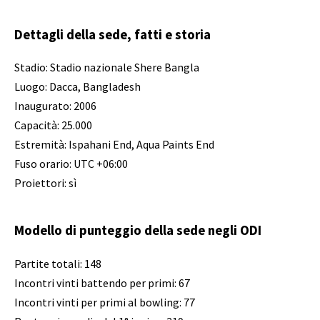
Dettagli della sede, fatti e storia
Stadio: Stadio nazionale Shere Bangla
Luogo: Dacca, Bangladesh
Inaugurato: 2006
Capacità: 25.000
Estremità: Ispahani End, Aqua Paints End
Fuso orario: UTC +06:00
Proiettori: sì
Modello di punteggio della sede negli ODI
Partite totali: 148
Incontri vinti battendo per primi: 67
Incontri vinti per primi al bowling: 77