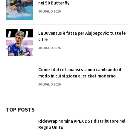
nei 50 Butterfly
30 LUGLIO 2026
La Juventus è fatta per Alajbegovic: tutte le
cifre
30 LUGLIO 2026
Come i dati e l’analisi stanno cambiando il
modo in cui si gioca al cricket moderno
30 LUGLIO 2026
TOP POSTS
RideWrap nomina APEX DST distributore nel
Regno Unito