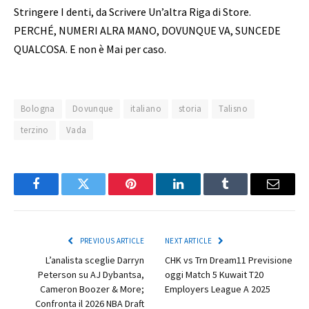
Stringere I denti, da Scrivere Un’altra Riga di Store.
PERCHÉ, NUMERI ALRA MANO, DOVUNQUE VA, SUNCEDE
QUALCOSA. E non è Mai per caso.
Bologna
Dovunque
italiano
storia
Talisno
terzino
Vada
Facebook
Twitter
Pinterest
LinkedIn
Tumblr
Email
PREVIOUS ARTICLE
NEXT ARTICLE
L’analista sceglie Darryn
CHK vs Trn Dream11 Previsione
Peterson su AJ Dybantsa,
oggi Match 5 Kuwait T20
Cameron Boozer & More;
Employers League A 2025
Confronta il 2026 NBA Draft