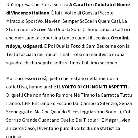
Un’impresa Che Porta Scritto
A Caratteri Cubitali il Nome
di Vincenzo italiano
. È lui il Volto di Questa Piccolo
Miracolo SportVo. Ma vieni Semper ScEde in Queni Casi, La
Storia non la Scrive Mai Uno da Solo. CI Sono caliato Caltori
che meritano la copertina tanto quanti il ​​tecnico.
Orsolini,
Ndoye, Odgaard
. E Poi Quella Foto di Sam Beukema con la
Testa fasciata nei minuti finali: roba da manifesto di una
squadra che ha saputo soffrire fino al’ultimo secondo.
Ma i successori così, quelli che restano nella memoria
collettiva, hanno anche
IL VOLTO DI CHI NON TI ASPETTI.
Di quelli Che non fanno Rumore Ma Tirano la Carretta Tuttu
L’anno. CHE Entrano Ed Escono Dal Campo a Silenzio, Senza
Sceneggiate, Ma Che Quando Si Festeggia sono Sono Lì, Col
Sorriso Grande Quantano Quello Dei Titolari. E Magari, vieni
a ricerca Caso, Diventano puro il volto di una statistica
curiosa.