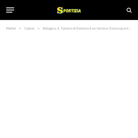
Home
»
Calcio
»
Bologna, IL Talisno di Italiano è un terzino: Dovunque Vada fa la Storia