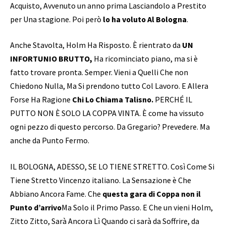
Acquisto, Avvenuto un anno prima Lasciandolo a Prestito
per Una stagione. Poi però
lo ha voluto
Al Bologna
.
Anche Stavolta, Holm Ha Risposto. È rientrato da
UN
INFORTUNIO BRUTTO,
Ha ricominciato piano, ma si è
fatto trovare pronta. Semper. Vieni a Quelli Che non
Chiedono Nulla, Ma Si prendono tutto Col Lavoro.
E Allera
Forse Ha Ragione
Chi Lo Chiama Talisno.
PERCHÉ IL
PUTTO NON È SOLO LA COPPA VINTA. È come ha vissuto
ogni pezzo di questo percorso. Da Gregario? Prevedere. Ma
anche da Punto Fermo.
IL BOLOGNA, ADESSO, SE LO TIENE STRETTO. Così Come Si
Tiene Stretto Vincenzo italiano. La Sensazione è Che
Abbiano Ancora Fame. Che
questa gara di Coppa non il
Punto d’arrivo
Ma Solo il Primo Passo. E Che un vieni Holm,
Zitto Zitto, Sarà Ancora Lì Quando ci sarà da Soffrire, da