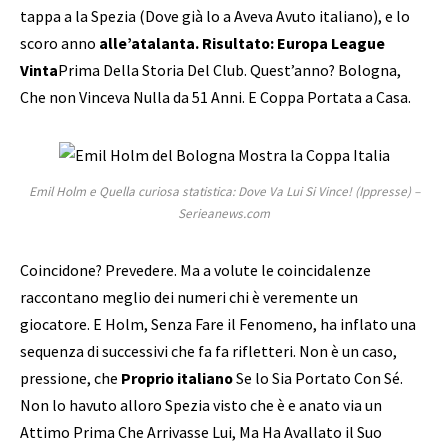
tappa a la Spezia (Dove già lo a Aveva Avuto italiano), e lo
scoro anno
alle’atalanta. Risultato: Europa League
Vinta
Prima Della Storia Del Club. Quest’anno? Bologna,
Che non Vinceva Nulla da 51 Anni. E Coppa Portata a Casa.
Emil Holm e Quella curiosa statistica: Dove Va Lui Si Vince! (Ippresse) –
Serieanews.com
Coincidone? Prevedere. Ma a volute le coincidalenze
raccontano meglio dei numeri chi è veremente un
giocatore. E Holm, Senza Fare il Fenomeno, ha inflato una
sequenza di successivi che fa fa rifletteri. Non è un caso,
pressione, che
Proprio italiano
Se lo Sia Portato Con Sé.
Non lo havuto alloro Spezia visto che è e anato via un
Attimo Prima Che Arrivasse Lui, Ma Ha Avallato il Suo