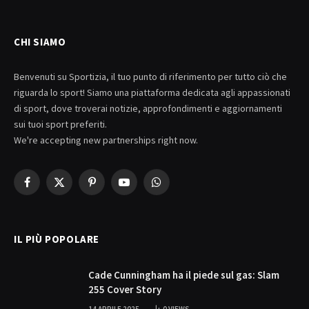
CHI SIAMO
Benvenuti su Sportizia, il tuo punto di riferimento per tutto ciò che
riguarda lo sport! Siamo una piattaforma dedicata agli appassionati
di sport, dove troverai notizie, approfondimenti e aggiornamenti
sui tuoi sport preferiti.
We're accepting new partnerships right now.
Facebook
X
Pinterest
YouTube
WhatsApp
(Twitter)
IL PIÙ POPOLARE
Cade Cunningham ha il piede sul gas: Slam
255 Cover Story
14 APRILE 2025
0
VIEWS