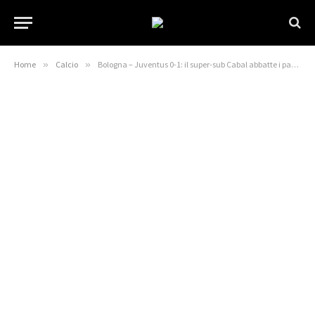
Home
»
Calcio
»
Bologna – Juventus 0-1: il super-sub Cabal abbatte i padroni di casa in 10