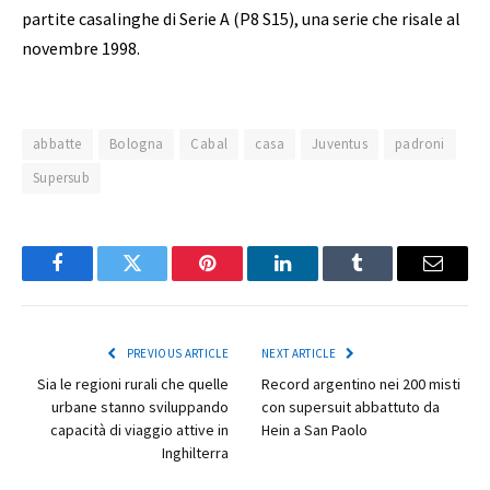
partite casalinghe di Serie A (P8 S15), una serie che risale al
novembre 1998.
abbatte
Bologna
Cabal
casa
Juventus
padroni
Supersub
Facebook
Twitter
Pinterest
LinkedIn
Tumblr
Email
PREVIOUS ARTICLE
NEXT ARTICLE
Sia le regioni rurali che quelle
Record argentino nei 200 misti
urbane stanno sviluppando
con supersuit abbattuto da
capacità di viaggio attive in
Hein a San Paolo
Inghilterra