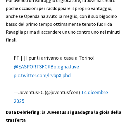
Pur avendo un vantaggio di giocatore, la Juve ha creato
poche occasioni per raddoppiare il proprio vantaggio,
anche se Openda ha avuto la meglio, con il suo bigodino
basso del primo tempo ottimamente tenuto fuori da
Ravaglia prima di accendere un uno contro uno nei minuti
finali.
FT | | I punti arrivano a casa a Torino!
@EASPORTSFC
#BolognaJuve
pic.twitter.com/lrvbpXjphd
—JuventusFC (@juventusfcen)
14 dicembre
2025
Data Debriefing: la Juventus si guadagna la gioia della
trasferta