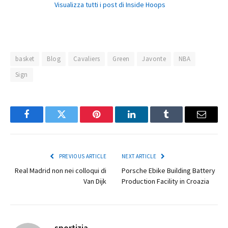
Visualizza tutti i post di Inside Hoops
basket
Blog
Cavaliers
Green
Javonte
NBA
Sign
Facebook
Twitter
Pinterest
LinkedIn
Tumblr
Email
PREVIOUS ARTICLE
NEXT ARTICLE
Real Madrid non nei colloqui di
Porsche Ebike Building Battery
Van Dijk
Production Facility in Croazia