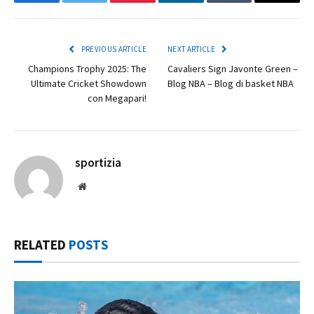
Facebook
Twitter
Pinterest
LinkedIn
Tumblr
Email
PREVIOUS ARTICLE
NEXT ARTICLE
Champions Trophy 2025: The
Cavaliers Sign Javonte Green –
Ultimate Cricket Showdown
Blog NBA – Blog di basket NBA
con Megapari!
sportizia
Website
RELATED
POSTS