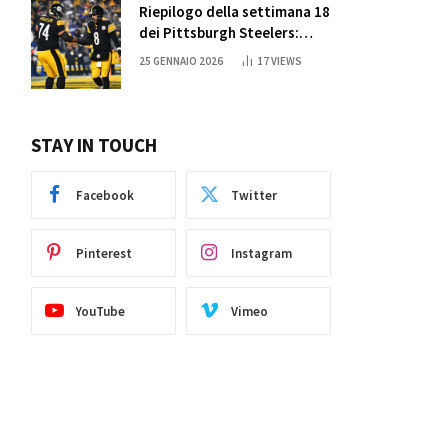
Riepilogo della settimana 18
dei Pittsburgh Steelers:
credi nei miracoli?
25 GENNAIO 2026
17
VIEWS
STAY IN TOUCH
Facebook
Twitter
Pinterest
Instagram
YouTube
Vimeo