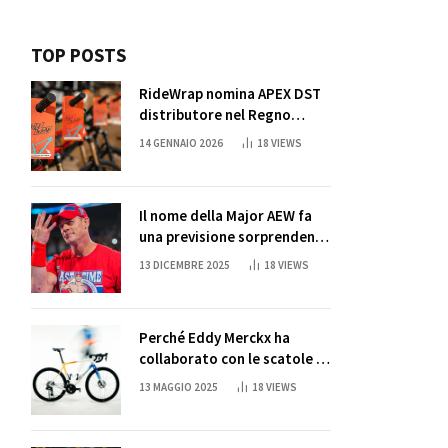
TOP POSTS
RideWrap nomina APEX DST
distributore nel Regno
Unito
14 GENNAIO 2026
18
VIEWS
Il nome della Major AEW fa
una previsione sorprendente
per la partita di ritiro di
13 DICEMBRE 2025
18
VIEWS
John Cena
Perché Eddy Merckx ha
collaborato con le scatole di
succo di Sun Capri
13 MAGGIO 2025
18
VIEWS