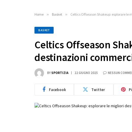
Home
»
Basket
»
Celtics Offseason Shakeup: esplorare le 
BASKET
Celtics Offseason Shak
destinazioni commerci
BY
SPORTIZIA
22 GIUGNO 2025
NESSUN COMME
Facebook
Twitter
P