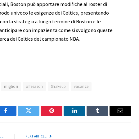
iali, Boston può apportare modifiche al roster di
modo univoco le esigenze dei Celtics, presentando
 con la strategia a lungo termine di Boston e le
 anticipare con impazienza come si svolgono queste
ricerca dei Celtics del campionato NBA.
migliori
offseason
Shakeup
vacanze
Facebook
Twitter
Pinterest
LinkedIn
Tumblr
Email
LE
NEXT ARTICLE