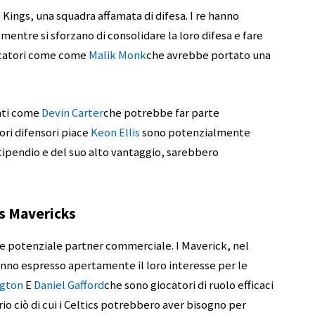
 Kings, una squadra affamata di difesa. I re hanno
entre si sforzano di consolidare la loro difesa e fare
iocatori come come
Malik Monk
che avrebbe portato una
nti come
Devin Carter
che potrebbe far parte
ori difensori piace
Keon Ellis
sono potenzialmente
 stipendio e del suo alto vantaggio, sarebbero
as Mavericks
me potenziale partner commerciale. I Maverick, nel
anno espresso apertamente il loro interesse per le
ngton
E
Daniel Gafford
che sono giocatori di ruolo efficaci
o ciò di cui i Celtics potrebbero aver bisogno per