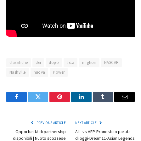
classifiche
dei
dopo
lista
migliori
NASCAR
Nashville
nuova
Power
Facebook
Twitter
Pinterest
LinkedIn
Tumblr
Email
PREVIOUS ARTICLE
NEXT ARTICLE
Opportunità di partnership
ALL vs AFP-Pronostico partita
disponibili | Nuoto scozzese
di oggi-Dream11-Asian Legends