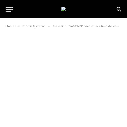
Home
»
Notizie Sportive
»
Classifiche NASCAR Power: nuova lista dei migliori n. 1 dopo Nashville