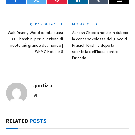
Facebook
Twitter
Pinterest
LinkedIn
Tumblr
Email
PREVIOUS ARTICLE
NEXT ARTICLE
Walt Disney World ospita quasi
Aakash Chopra mette in dubbio
600 bambini per la lezione di
la consapevolezza del gioco di
nuoto più grande del mondo |
Prasidh Krishna dopo la
WKMG Notizie 6
sconfitta dell’India contro
l’Irlanda
sportizia
Website
RELATED
POSTS