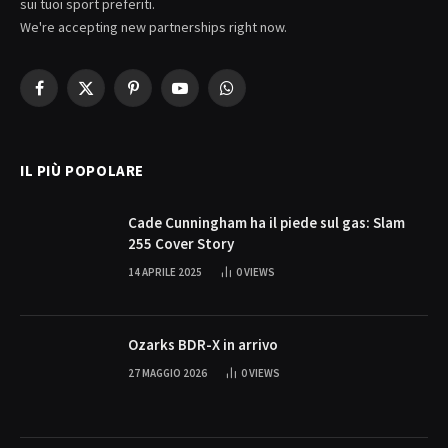
sui tuoi sport preferiti.
We're accepting new partnerships right now.
Facebook
X
Pinterest
YouTube
WhatsApp
(Twitter)
IL PIÙ POPOLARE
Cade Cunningham ha il piede sul gas: Slam
255 Cover Story
14 APRILE 2025
0
VIEWS
Ozarks BDR-X in arrivo
27 MAGGIO 2026
0
VIEWS