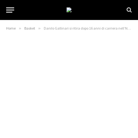
Home
»
Basket
»
Danilo Gallinari si ritira dopo 16 anni di carriera nell’NBA – Basketball Insiders