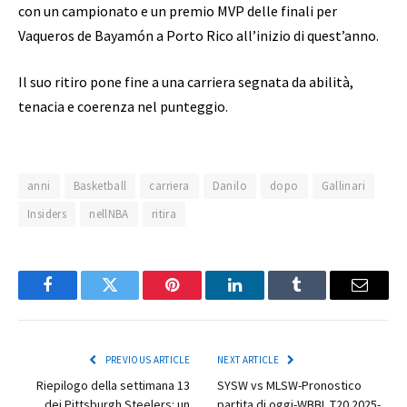
con un campionato e un premio MVP delle finali per
Vaqueros de Bayamón a Porto Rico all’inizio di quest’anno.
Il suo ritiro pone fine a una carriera segnata da abilità,
tenacia e coerenza nel punteggio.
anni
Basketball
carriera
Danilo
dopo
Gallinari
Insiders
nellNBA
ritira
Facebook
Twitter
Pinterest
LinkedIn
Tumblr
Email
PREVIOUS ARTICLE
NEXT ARTICLE
Riepilogo della settimana 13
SYSW vs MLSW-Pronostico
dei Pittsburgh Steelers: un
partita di oggi-WBBL T20 2025-