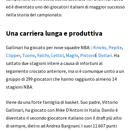
ed è diventato uno dei giocatori italiani di maggior successo
nella storia del campionato.
Una carriera lunga e produttiva
Gallinari ha giocato per nove squadre NBA:
i Knicks,
Pepite
,
Clipper
,
Tuono
,
Falchi,
Celtici
,
Maghi
,
Pistoni
E
Dollari
. Ha
saltato due stagioni intere a causa di infortuni al
legamento crociato anteriore, ma si è comunque unito a un
gruppo di 299 giocatori che hanno raggiunto almeno 14
stagioni NBA.
Viene da una forte famiglia di basket. Suo padre, Vittorio
Gallinari, ha giocato con Mike D’Antoni in Italia. Danilo è
diventato il secondo giocatore italiano con il draft più alto
di sempre, dietro ad Andrea Bargnani. I suoi 11.607 punti