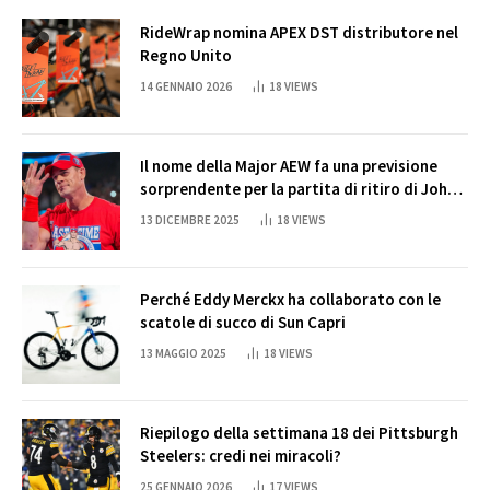
RideWrap nomina APEX DST distributore nel
Regno Unito
14 GENNAIO 2026
18
VIEWS
Il nome della Major AEW fa una previsione
sorprendente per la partita di ritiro di John
Cena
13 DICEMBRE 2025
18
VIEWS
Perché Eddy Merckx ha collaborato con le
scatole di succo di Sun Capri
13 MAGGIO 2025
18
VIEWS
Riepilogo della settimana 18 dei Pittsburgh
Steelers: credi nei miracoli?
25 GENNAIO 2026
17
VIEWS