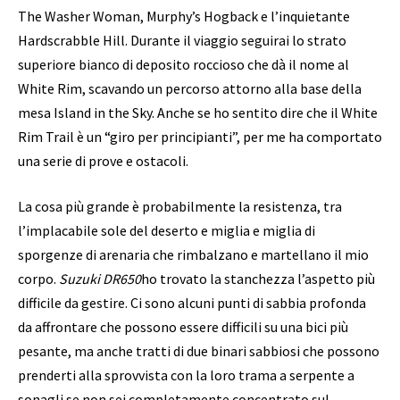
The Washer Woman, Murphy’s Hogback e l’inquietante
Hardscrabble Hill. Durante il viaggio seguirai lo strato
superiore bianco di deposito roccioso che dà il nome al
White Rim, scavando un percorso attorno alla base della
mesa Island in the Sky. Anche se ho sentito dire che il White
Rim Trail è un “giro per principianti”, per me ha comportato
una serie di prove e ostacoli.
La cosa più grande è probabilmente la resistenza, tra
l’implacabile sole del deserto e miglia e miglia di
sporgenze di arenaria che rimbalzano e martellano il mio
corpo.
Suzuki DR650
ho trovato la stanchezza l’aspetto più
difficile da gestire. Ci sono alcuni punti di sabbia profonda
da affrontare che possono essere difficili su una bici più
pesante, ma anche tratti di due binari sabbiosi che possono
prenderti alla sprovvista con la loro trama a serpente a
sonagli se non sei completamente concentrato sul