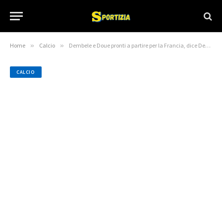
Home
»
Calcio
»
Dembele e Doue pronti a partire per la Francia, dice Deschamps
CALCIO