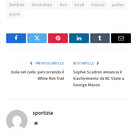
Dembele
Deschamps
dice
Doué
Francia
partire
pronti
Facebook
Twitter
Pinterest
LinkedIn
Tumblr
Email
PREVIOUS ARTICLE
NEXT ARTICLE
Isola nel cielo: percorrendo il
Sophie Scadron annuncia il
White Rim Trail
trasferimento da NC State a
George Mason
sportizia
Website