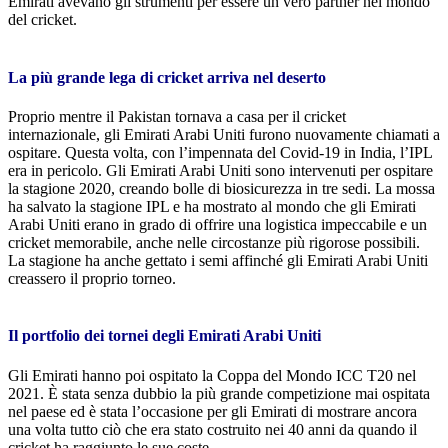
Emirati avevano gli strumenti per essere un vero partner nel mondo
del cricket.
La più grande lega di cricket arriva nel deserto
Proprio mentre il Pakistan tornava a casa per il cricket
internazionale, gli Emirati Arabi Uniti furono nuovamente chiamati a
ospitare. Questa volta, con l’impennata del Covid-19 in India, l’IPL
era in pericolo. Gli Emirati Arabi Uniti sono intervenuti per ospitare
la stagione 2020, creando bolle di biosicurezza in tre sedi. La mossa
ha salvato la stagione IPL e ha mostrato al mondo che gli Emirati
Arabi Uniti erano in grado di offrire una logistica impeccabile e un
cricket memorabile, anche nelle circostanze più rigorose possibili.
La stagione ha anche gettato i semi affinché gli Emirati Arabi Uniti
creassero il proprio torneo.
Il portfolio dei tornei degli Emirati Arabi Uniti
Gli Emirati hanno poi ospitato la Coppa del Mondo ICC T20 nel
2021. È stata senza dubbio la più grande competizione mai ospitata
nel paese ed è stata l’occasione per gli Emirati di mostrare ancora
una volta tutto ciò che era stato costruito nei 40 anni da quando il
cricket ha raggiunto le sue coste.