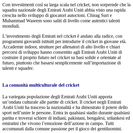
Con investimenti così su larga scala nel cricket, non sorprende che la
squadra nazionale degli Emirati Arabi Uniti abbia visto una rapida
crescita nello sviluppo di giocatori autoctoni. Chirag Suri e
Muhammad Waseem sono saliti di livello come autentici talenti
mondiali.
L’investimento degli Emirati nel cricket è andato alla radice, con
programmi giovanili istituiti per introdurre il cricket in giovane età.
Accademie indoor, strutture per allenatori di alto livello e chiari
percorsi di sviluppo hanno consentito agli Emirati Arabi Uniti di
costruire il proprio futuro nel cricket su basi solide e orientate al
futuro, piuttosto che basarsi semplicemente sull’importazione di
talenti e squadre.
La comunità multiculturale del cricket
La variegata popolazione degli Emirati Arabi Uniti apporta
un’ondata culturale alle partite di cricket. Il cricket negli Emirati
Arabi Uniti ha trasceso la nazionalità e ha dimostrato il potere dello
sport nell’unire le persone. Entra in qualsiasi stadio durante qualsiasi
partita e troverai schiere di indiani, pakistani, bengalesi, srilankesi ed
emiratini che vivono l’emozione dell’azione in campo. Tutti
accomunati dalla comune passione per il gioco dei gentiluomini.