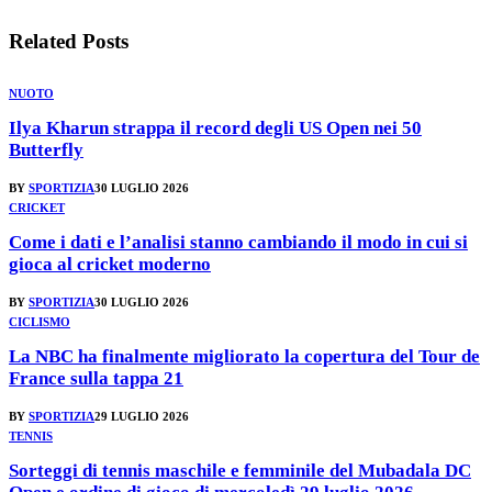
Related
Posts
NUOTO
Ilya Kharun strappa il record degli US Open nei 50
Butterfly
BY
SPORTIZIA
30 LUGLIO 2026
CRICKET
Come i dati e l’analisi stanno cambiando il modo in cui si
gioca al cricket moderno
BY
SPORTIZIA
30 LUGLIO 2026
CICLISMO
La NBC ha finalmente migliorato la copertura del Tour de
France sulla tappa 21
BY
SPORTIZIA
29 LUGLIO 2026
TENNIS
Sorteggi di tennis maschile e femminile del Mubadala DC