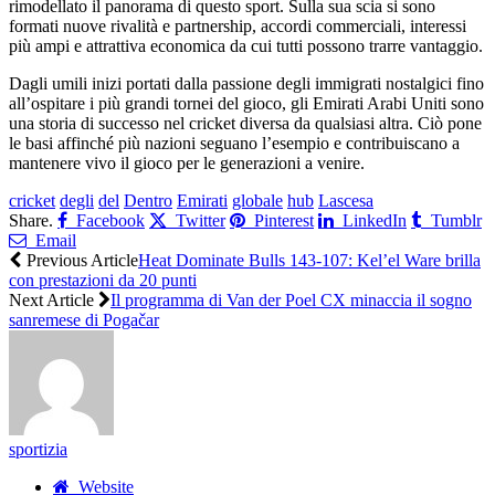
rimodellato il panorama di questo sport. Sulla sua scia si sono
formati nuove rivalità e partnership, accordi commerciali, interessi
più ampi e attrattiva economica da cui tutti possono trarre vantaggio.
Dagli umili inizi portati dalla passione degli immigrati nostalgici fino
all’ospitare i più grandi tornei del gioco, gli Emirati Arabi Uniti sono
una storia di successo nel cricket diversa da qualsiasi altra. Ciò pone
le basi affinché più nazioni seguano l’esempio e contribuiscano a
mantenere vivo il gioco per le generazioni a venire.
cricket
degli
del
Dentro
Emirati
globale
hub
Lascesa
Share.
Facebook
Twitter
Pinterest
LinkedIn
Tumblr
Email
Previous Article
Heat Dominate Bulls 143-107: Kel’el Ware brilla
con prestazioni da 20 punti
Next Article
Il programma di Van der Poel CX minaccia il sogno
sanremese di Pogačar
sportizia
Website