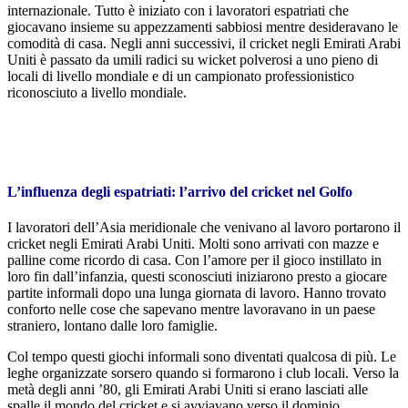
internazionale. Tutto è iniziato con i lavoratori espatriati che
giocavano insieme su appezzamenti sabbiosi mentre desideravano le
comodità di casa. Negli anni successivi, il cricket negli Emirati Arabi
Uniti è passato da umili radici su wicket polverosi a uno pieno di
locali di livello mondiale e di un campionato professionistico
riconosciuto a livello mondiale.
L’influenza degli espatriati: l’arrivo del cricket nel Golfo
I lavoratori dell’Asia meridionale che venivano al lavoro portarono il
cricket negli Emirati Arabi Uniti. Molti sono arrivati ​​con mazze e
palline come ricordo di casa. Con l’amore per il gioco instillato in
loro fin dall’infanzia, questi sconosciuti iniziarono presto a giocare
partite informali dopo una lunga giornata di lavoro. Hanno trovato
conforto nelle cose che sapevano mentre lavoravano in un paese
straniero, lontano dalle loro famiglie.
Col tempo questi giochi informali sono diventati qualcosa di più. Le
leghe organizzate sorsero quando si formarono i club locali. Verso la
metà degli anni ’80, gli Emirati Arabi Uniti si erano lasciati alle
spalle il mondo del cricket e si avviavano verso il dominio.