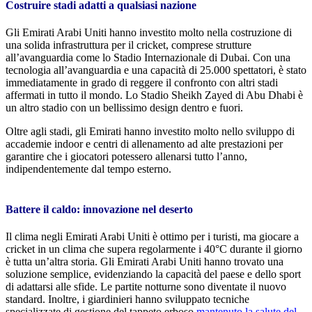
Costruire stadi adatti a qualsiasi nazione
Gli Emirati Arabi Uniti hanno investito molto nella costruzione di
una solida infrastruttura per il cricket, comprese strutture
all’avanguardia come lo Stadio Internazionale di Dubai. Con una
tecnologia all’avanguardia e una capacità di 25.000 spettatori, è stato
immediatamente in grado di reggere il confronto con altri stadi
affermati in tutto il mondo. Lo Stadio Sheikh Zayed di Abu Dhabi è
un altro stadio con un bellissimo design dentro e fuori.
Oltre agli stadi, gli Emirati hanno investito molto nello sviluppo di
accademie indoor e centri di allenamento ad alte prestazioni per
garantire che i giocatori potessero allenarsi tutto l’anno,
indipendentemente dal tempo esterno.
Battere il caldo: innovazione nel deserto
Il clima negli Emirati Arabi Uniti è ottimo per i turisti, ma giocare a
cricket in un clima che supera regolarmente i 40°C durante il giorno
è tutta un’altra storia. Gli Emirati Arabi Uniti hanno trovato una
soluzione semplice, evidenziando la capacità del paese e dello sport
di adattarsi alle sfide. Le partite notturne sono diventate il nuovo
standard. Inoltre, i giardinieri hanno sviluppato tecniche
specializzate di gestione del tappeto erboso
mantenuto la salute del