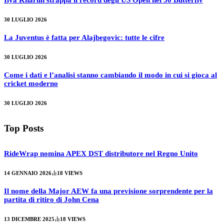
Ilya Kharun strappa il record degli US Open nei 50 Butterfly
30 LUGLIO 2026
La Juventus è fatta per Alajbegovic: tutte le cifre
30 LUGLIO 2026
Come i dati e l’analisi stanno cambiando il modo in cui si gioca al
cricket moderno
30 LUGLIO 2026
Top Posts
RideWrap nomina APEX DST distributore nel Regno Unito
14 GENNAIO 2026
18
VIEWS
Il nome della Major AEW fa una previsione sorprendente per la
partita di ritiro di John Cena
13 DICEMBRE 2025
18
VIEWS