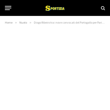
Home
»
Nuoto
»
Diogo Ribeiro tra i nove convocati del Portogallo per Parigi 2026