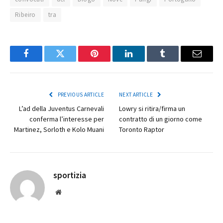
Ribeiro
tra
Facebook
Twitter
Pinterest
LinkedIn
Tumblr
Email
PREVIOUS ARTICLE
NEXT ARTICLE
L’ad della Juventus Carnevali
Lowry si ritira/firma un
conferma l’interesse per
contratto di un giorno come
Martinez, Sorloth e Kolo Muani
Toronto Raptor
sportizia
Website