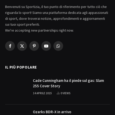
Benvenuti su Sportizia, il tuo punto di riferimento per tutto ciò che
riguarda lo sport! Siamo una piattaforma dedicata agli appassionati
di sport, dove troverai notizie, approfondimenti e aggiornamenti
sui tuoi sport preferiti.
We're accepting new partnerships right now.
Facebook
X
Pinterest
YouTube
WhatsApp
(Twitter)
IL PIÙ POPOLARE
Cade Cunningham ha il piede sul gas: Slam
255 Cover Story
14 APRILE 2025
0
VIEWS
Ozarks BDR-X in arrivo