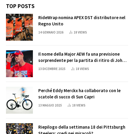
TOP POSTS
RideWrap nomina APEX DST distributore nel
Regno Unito
14 GENNAIO 2026
18
VIEWS
Il nome della Major AEW fa una previsione
sorprendente per la partita di ritiro di John
Cena
13 DICEMBRE 2025
18
VIEWS
Perché Eddy Merckx ha collaborato con le
scatole di succo di Sun Capri
13 MAGGIO 2025
18
VIEWS
Riepilogo della settimana 18 dei Pittsburgh
Steelers: credi nei miracoli?