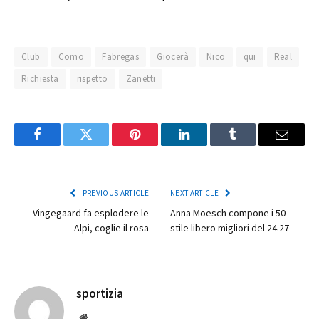
Club
Como
Fabregas
Giocerà
Nico
qui
Real
Richiesta
rispetto
Zanetti
Facebook
Twitter
Pinterest
LinkedIn
Tumblr
Email
PREVIOUS ARTICLE
NEXT ARTICLE
Vingegaard fa esplodere le
Anna Moesch compone i 50
Alpi, coglie il rosa
stile libero migliori del 24.27
sportizia
Website