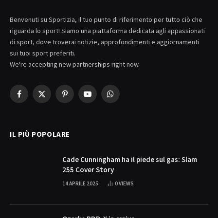
Benvenuti su Sportizia, il tuo punto di riferimento per tutto ciò che
riguarda lo sport! Siamo una piattaforma dedicata agli appassionati
di sport, dove troverai notizie, approfondimenti e aggiornamenti
sui tuoi sport preferiti.
We're accepting new partnerships right now.
Facebook
X
Pinterest
YouTube
WhatsApp
(Twitter)
IL PIÙ POPOLARE
Cade Cunningham ha il piede sul gas: Slam
255 Cover Story
14 APRILE 2025
0
VIEWS