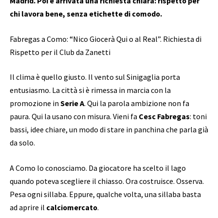
Madrid. Poi è arrivata una richiesta chiara: rispetto per
chi lavora bene, senza etichette di comodo.
Fabregas a Como: “Nico Giocerà Qui o al Real”. Richiesta di
Rispetto per il Club da Zanetti
Il clima è quello giusto. Il vento sul Sinigaglia porta
entusiasmo. La città si è rimessa in marcia con la
promozione in
Serie A
. Qui la parola ambizione non fa
paura. Qui la usano con misura. Vieni fa
Cesc Fabregas
: toni
bassi, idee chiare, un modo di stare in panchina che parla già
da solo.
A Como lo conosciamo. Da giocatore ha scelto il lago
quando poteva scegliere il chiasso. Ora costruisce. Osserva.
Pesa ogni sillaba. Eppure, qualche volta, una sillaba basta
ad aprire il
calciomercato
.