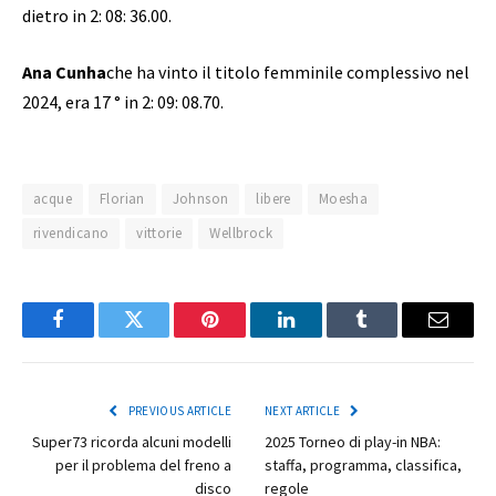
dietro in 2: 08: 36.00.
Ana Cunha
che ha vinto il titolo femminile complessivo nel
2024, era 17 ° in 2: 09: 08.70.
acque
Florian
Johnson
libere
Moesha
rivendicano
vittorie
Wellbrock
Facebook
Twitter
Pinterest
LinkedIn
Tumblr
Email
PREVIOUS ARTICLE
NEXT ARTICLE
Super73 ricorda alcuni modelli
2025 Torneo di play-in NBA:
per il problema del freno a
staffa, programma, classifica,
disco
regole