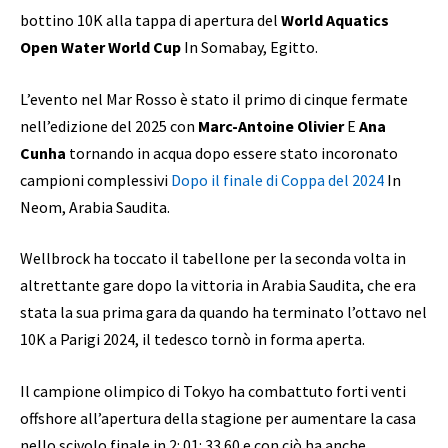
bottino 10K alla tappa di apertura del
World Aquatics
Open Water World Cup
In Somabay, Egitto.
L’evento nel Mar Rosso è stato il primo di cinque fermate
nell’edizione del 2025 con
Marc-Antoine Olivier
E
Ana
Cunha
tornando in acqua dopo essere stato incoronato
campioni complessivi
Dopo il finale di Coppa del 2024
In
Neom, Arabia Saudita.
Wellbrock ha toccato il tabellone per la seconda volta in
altrettante gare dopo la vittoria in Arabia Saudita, che era
stata la sua prima gara da quando ha terminato l’ottavo nel
10K a Parigi 2024, il tedesco tornò in forma aperta.
Il campione olimpico di Tokyo ha combattuto forti venti
offshore all’apertura della stagione per aumentare la casa
nello scivolo finale in 2: 01: 33.60 e con ciò ha anche