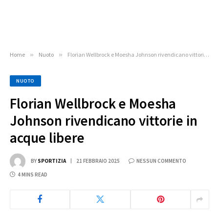
Home
»
Nuoto
»
Florian Wellbrock e Moesha Johnson rivendicano vittorie in acque libere
NUOTO
Florian Wellbrock e Moesha
Johnson rivendicano vittorie in
acque libere
BY
SPORTIZIA
21 FEBBRAIO 2025
NESSUN COMMENTO
4 MINS READ