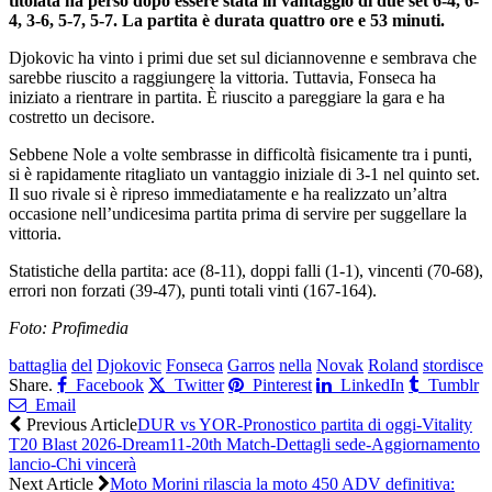
titolata ha perso dopo essere stata in vantaggio di due set 6-4, 6-
4, 3-6, 5-7, 5-7. La partita è durata quattro ore e 53 minuti.
Djokovic ha vinto i primi due set sul diciannovenne e sembrava che
sarebbe riuscito a raggiungere la vittoria. Tuttavia, Fonseca ha
iniziato a rientrare in partita. È riuscito a pareggiare la gara e ha
costretto un decisore.
Sebbene Nole a volte sembrasse in difficoltà fisicamente tra i punti,
si è rapidamente ritagliato un vantaggio iniziale di 3-1 nel quinto set.
Il suo rivale si è ripreso immediatamente e ha realizzato un’altra
occasione nell’undicesima partita prima di servire per suggellare la
vittoria.
Statistiche della partita: ace (8-11), doppi falli (1-1), vincenti (70-68),
errori non forzati (39-47), punti totali vinti (167-164).
Foto: Profimedia
battaglia
del
Djokovic
Fonseca
Garros
nella
Novak
Roland
stordisce
Share.
Facebook
Twitter
Pinterest
LinkedIn
Tumblr
Email
Previous Article
DUR vs YOR-Pronostico partita di oggi-Vitality
T20 Blast 2026-Dream11-20th Match-Dettagli sede-Aggiornamento
lancio-Chi vincerà
Next Article
Moto Morini rilascia la moto 450 ADV definitiva: