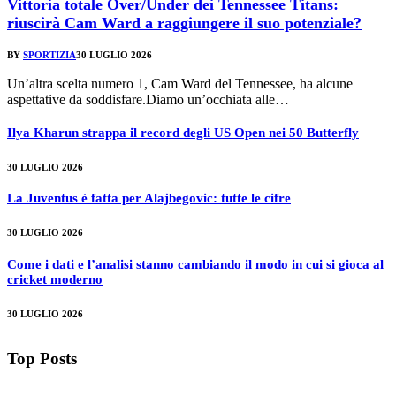
Vittoria totale Over/Under dei Tennessee Titans:
riuscirà Cam Ward a raggiungere il suo potenziale?
BY
SPORTIZIA
30 LUGLIO 2026
Un’altra scelta numero 1, Cam Ward del Tennessee, ha alcune
aspettative da soddisfare.Diamo un’occhiata alle…
Ilya Kharun strappa il record degli US Open nei 50 Butterfly
30 LUGLIO 2026
La Juventus è fatta per Alajbegovic: tutte le cifre
30 LUGLIO 2026
Come i dati e l’analisi stanno cambiando il modo in cui si gioca al
cricket moderno
30 LUGLIO 2026
Top Posts