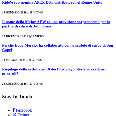
RideWrap nomina APEX DST distributore nel Regno Unito
14 GENNAIO 2026
18
VIEWS
Il nome della Major AEW fa una previsione sorprendente per la
partita di ritiro di John Cena
13 DICEMBRE 2025
18
VIEWS
Perché Eddy Merckx ha collaborato con le scatole di succo di Sun
Capri
13 MAGGIO 2025
18
VIEWS
Riepilogo della settimana 18 dei Pittsburgh Steelers: credi nei
miracoli?
25 GENNAIO 2026
17
VIEWS
Stay In Touch
Facebook
Twitter