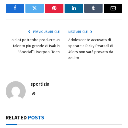
Facebook
Twitter
Pinterest
LinkedIn
Tumblr
Email
PREVIOUS ARTICLE
NEXT ARTICLE
Lo slot potrebbe produrre un
Adolescente accusato di
talento più grande di Isak in
sparare a Ricky Pearsall di
“Special” Liverpool Teen
49ers non sarà provato da
adulto
sportizia
Website
RELATED
POSTS