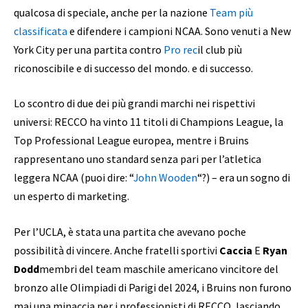
qualcosa di speciale, anche per la nazione
Team più
classificata
e difendere i campioni NCAA. Sono venuti a New
York City per una partita contro
Pro rec
il club più
riconoscibile e di successo del mondo. e di successo.
Lo scontro di due dei più grandi marchi nei rispettivi
universi: RECCO ha vinto 11 titoli di Champions League, la
Top Professional League europea, mentre i Bruins
rappresentano uno standard senza pari per l’atletica
leggera NCAA (puoi dire: “
John Wooden
“?) – era un sogno di
un esperto di marketing.
Per l’UCLA, è stata una partita che avevano poche
possibilità di vincere. Anche fratelli sportivi
Caccia
E
Ryan
Dodd
membri del team maschile americano vincitore del
bronzo alle Olimpiadi di Parigi del 2024, i Bruins non furono
mai una minaccia per i professionisti di RECCO, lasciando