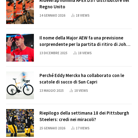
RideWrap nomina APEX DST distributore nel
Regno Unito
14 GENNAIO 2026
18
VIEWS
Il nome della Major AEW fa una previsione
sorprendente per la partita di ritiro di John
Cena
13 DICEMBRE 2025
18
VIEWS
Perché Eddy Merckx ha collaborato con le
scatole di succo di Sun Capri
13 MAGGIO 2025
18
VIEWS
Riepilogo della settimana 18 dei Pittsburgh
Steelers: credi nei miracoli?
25 GENNAIO 2026
17
VIEWS