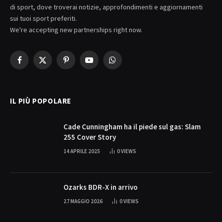
di sport, dove troverai notizie, approfondimenti e aggiornamenti
sui tuoi sport preferiti.
We're accepting new partnerships right now.
Facebook
X
Pinterest
YouTube
WhatsApp
(Twitter)
IL PIÙ POPOLARE
Cade Cunningham ha il piede sul gas: Slam
255 Cover Story
14 APRILE 2025
0
VIEWS
Ozarks BDR-X in arrivo
27 MAGGIO 2026
0
VIEWS