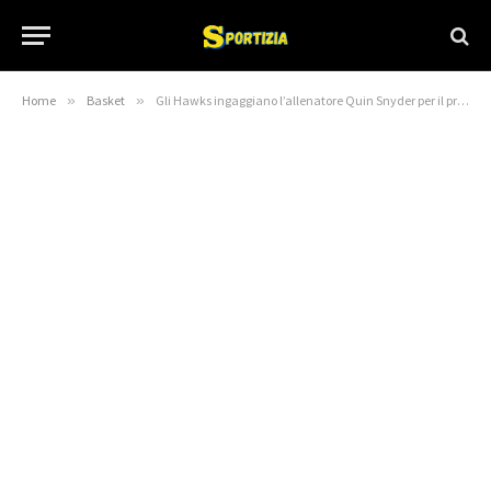
Home
»
Basket
»
Gli Hawks ingaggiano l’allenatore Quin Snyder per il prolungamento del contratto – Blog NBA – Blog NBA Basketball