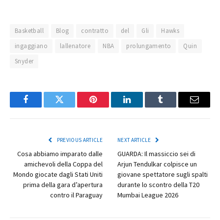
Basketball
Blog
contratto
del
Gli
Hawks
ingaggiano
lallenatore
NBA
prolungamento
Quin
Snyder
Facebook
Twitter
Pinterest
LinkedIn
Tumblr
Email
PREVIOUS ARTICLE
NEXT ARTICLE
Cosa abbiamo imparato dalle
GUARDA: Il massiccio sei di
amichevoli della Coppa del
Arjun Tendulkar colpisce un
Mondo giocate dagli Stati Uniti
giovane spettatore sugli spalti
prima della gara d’apertura
durante lo scontro della T20
contro il Paraguay
Mumbai League 2026