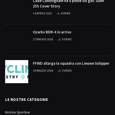
Cade Cunningham ha il piede sul gas: Slam
255 Cover Story
14 APRILE 2025
0
VIEWS
Ozarks BDR-X in arrivo
27 MAGGIO 2026
0
VIEWS
FFWD allarga la squadra con Lieuwe Schipper
29 MAGGIO 2026
0
VIEWS
LE NOSTRE CATEGORIE
Notizie Sportive