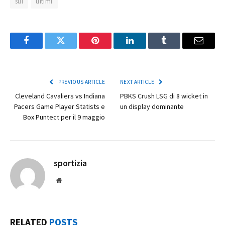
sul
ultimi
Facebook
Twitter
Pinterest
LinkedIn
Tumblr
Email
PREVIOUS ARTICLE
NEXT ARTICLE
Cleveland Cavaliers vs Indiana
PBKS Crush LSG di 8 wicket in
Pacers Game Player Statists e
un display dominante
Box Puntect per il 9 maggio
sportizia
Website
RELATED
POSTS