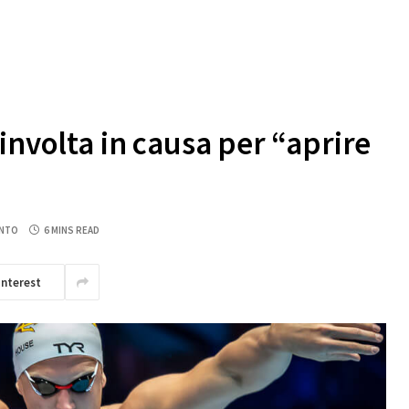
involta in causa per “aprire
NTO
6 MINS READ
interest