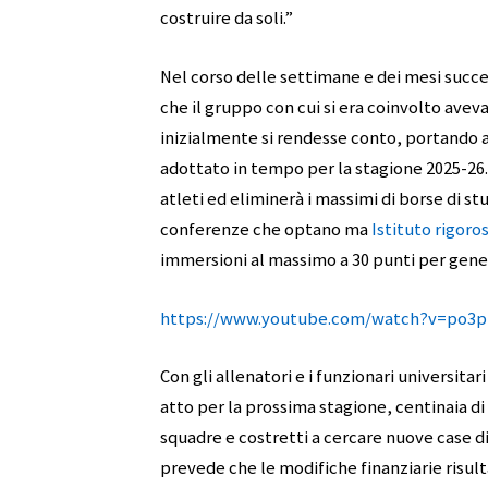
costruire da soli.”
Nel corso delle settimane e dei mesi succes
che il gruppo con cui si era coinvolto avev
inizialmente si rendesse conto, portando 
adottato in tempo per la stagione 2025-26.
atleti ed eliminerà i massimi di borse di st
conferenze che optano ma
Istituto rigoros
immersioni al massimo a 30 punti per gene
https://www.youtube.com/watch?v=po3pi
Con gli allenatori e i funzionari universita
atto per la prossima stagione, centinaia di 
squadre e costretti a cercare nuove case di
prevede che le modifiche finanziarie risul