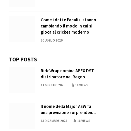
Come i dati e l’analisi stanno
cambiando il modo in cui si
gioca al cricket moderno
30 LUGLIO 2026
TOP POSTS
RideWrap nomina APEX DST
distributore nel Regno
Unito
14 GENNAIO 2026
18
VIEWS
Il nome della Major AEW fa
una previsione sorprendente
per la partita di ritiro di
13 DICEMBRE 2025
18
VIEWS
John Cena