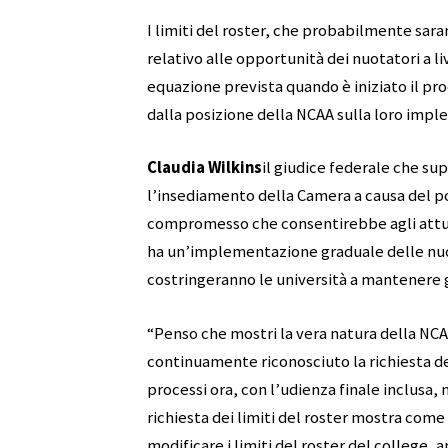
I limiti del roster, che probabilmente sar
relativo alle opportunità dei nuotatori a li
equazione prevista quando è iniziato il pro
dalla posizione della NCAA sulla loro imp
Claudia Wilkins
il giudice federale che sup
l’insediamento della Camera a causa del p
compromesso che consentirebbe agli attuali
ha un’implementazione graduale delle nuov
costringeranno le università a mantenere gli
“Penso che mostri la vera natura della NCA
continuamente riconosciuto la richiesta de
processi ora, con l’udienza finale inclusa
richiesta dei limiti del roster mostra co
modificare i limiti del roster del college, 