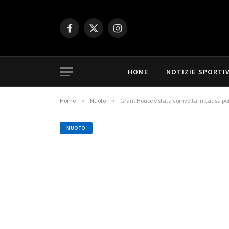
Facebook
X
Instagram
(Twitter)
HOME
NOTIZIE SPORTI
Home
»
Nuoto
»
Grant House è stata coinvolta in causa per 
NUOTO