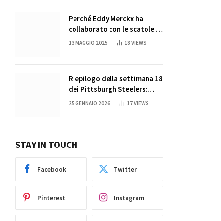
Perché Eddy Merckx ha
collaborato con le scatole di
succo di Sun Capri
13 MAGGIO 2025
18
VIEWS
Riepilogo della settimana 18
dei Pittsburgh Steelers:
credi nei miracoli?
25 GENNAIO 2026
17
VIEWS
STAY IN TOUCH
Facebook
Twitter
Pinterest
Instagram