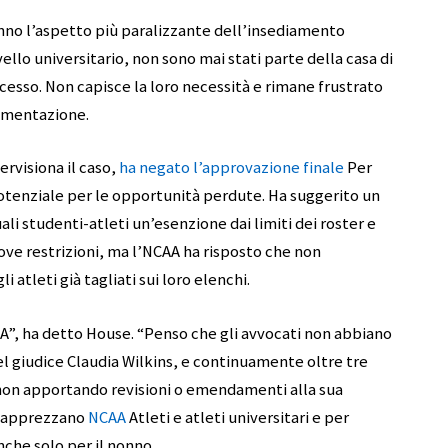
anno l’aspetto più paralizzante dell’insediamento
vello universitario, non sono mai stati parte della casa di
cesso. Non capisce la loro necessità e rimane frustrato
lementazione.
ervisiona il caso,
ha negato l’approvazione finale
Per
otenziale per le opportunità perdute. Ha suggerito un
 studenti-atleti un’esenzione dai limiti dei roster e
e restrizioni, ma l’NCAA ha risposto che non
 atleti già tagliati sui loro elenchi.
A”, ha detto House. “Penso che gli avvocati non abbiano
l giudice Claudia Wilkins, e continuamente oltre tre
, non apportando revisioni o emendamenti alla sua
me apprezzano
NCAA
Atleti e atleti universitari e per
anche solo per il nonno.