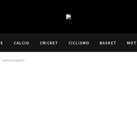
VE
CALCIO
CRICKET
CICLISMO
BASKET
MOT
“aprire le porte”