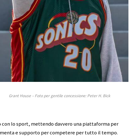
Grant House – Foto per gentile concessione: Peter H. Bick
nito con lo sport, mettendo davvero una piattaforma per
ndamenta e supporto per competere per tutto il tempo.