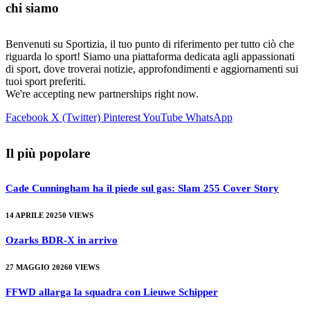
chi siamo
Benvenuti su Sportizia, il tuo punto di riferimento per tutto ciò che
riguarda lo sport! Siamo una piattaforma dedicata agli appassionati
di sport, dove troverai notizie, approfondimenti e aggiornamenti sui
tuoi sport preferiti.
We're accepting new partnerships right now.
Facebook
X (Twitter)
Pinterest
YouTube
WhatsApp
Il più popolare
Cade Cunningham ha il piede sul gas: Slam 255 Cover Story
14 APRILE 2025
0
VIEWS
Ozarks BDR-X in arrivo
27 MAGGIO 2026
0
VIEWS
FFWD allarga la squadra con Lieuwe Schipper