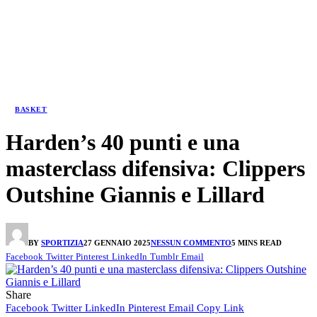
BASKET
Harden’s 40 punti e una
masterclass difensiva: Clippers
Outshine Giannis e Lillard
BY
SPORTIZIA
27 GENNAIO 2025
NESSUN COMMENTO
5 MINS READ
Facebook
Twitter
Pinterest
LinkedIn
Tumblr
Email
Share
Facebook
Twitter
LinkedIn
Pinterest
Email
Copy Link