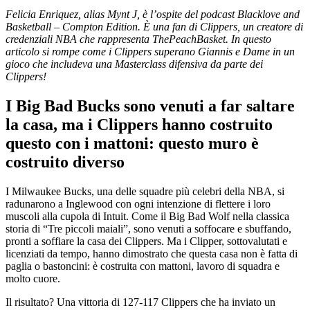
Felicia Enriquez, alias Mynt J, è l’ospite del podcast Blacklove and
Basketball – Compton Edition. È una fan di Clippers, un creatore di
credenziali NBA che rappresenta ThePeachBasket. In questo
articolo si rompe come i Clippers superano Giannis e Dame in un
gioco che includeva una Masterclass difensiva da parte dei
Clippers!
I Big Bad Bucks sono venuti a far saltare
la casa, ma i Clippers hanno costruito
questo con i mattoni: questo muro è
costruito diverso
I Milwaukee Bucks, una delle squadre più celebri della NBA, si
radunarono a Inglewood con ogni intenzione di flettere i loro
muscoli alla cupola di Intuit. Come il Big Bad Wolf nella classica
storia di “Tre piccoli maiali”, sono venuti a soffocare e sbuffando,
pronti a soffiare la casa dei Clippers. Ma i Clipper, sottovalutati e
licenziati da tempo, hanno dimostrato che questa casa non è fatta di
paglia o bastoncini: è costruita con mattoni, lavoro di squadra e
molto cuore.
Il risultato? Una vittoria di 127-117 Clippers che ha inviato un