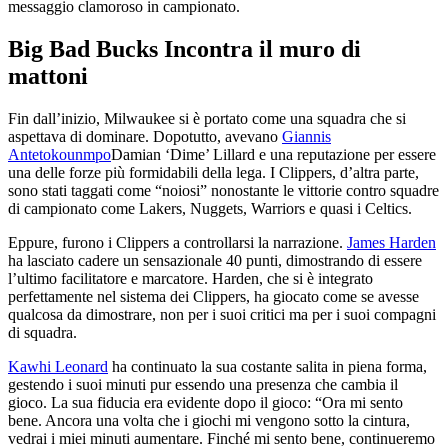
messaggio clamoroso in campionato.
Big Bad Bucks Incontra il muro di
mattoni
Fin dall’inizio, Milwaukee si è portato come una squadra che si
aspettava di dominare. Dopotutto, avevano
Giannis
Antetokounmpo
Damian ‘Dime’ Lillard e una reputazione per essere
una delle forze più formidabili della lega. I Clippers, d’altra parte,
sono stati taggati come “noiosi” nonostante le vittorie contro squadre
di campionato come Lakers, Nuggets, Warriors e quasi i Celtics.
Eppure, furono i Clippers a controllarsi la narrazione.
James Harden
ha lasciato cadere un sensazionale 40 punti, dimostrando di essere
l’ultimo facilitatore e marcatore. Harden, che si è integrato
perfettamente nel sistema dei Clippers, ha giocato come se avesse
qualcosa da dimostrare, non per i suoi critici ma per i suoi compagni
di squadra.
Kawhi Leonard
ha continuato la sua costante salita in piena forma,
gestendo i suoi minuti pur essendo una presenza che cambia il
gioco. La sua fiducia era evidente dopo il gioco: “Ora mi sento
bene. Ancora una volta che i giochi mi vengono sotto la cintura,
vedrai i miei minuti aumentare. Finché mi sento bene, continueremo