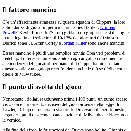
Il fattore mancino
C’è un’affascinante stranezza su questa squadra di Clippers: la loro
abbondanza di giocatori per mancini. James Harden,
Norman
Powell
E Kevin Porter Jr. (Scoot) guidano un gruppo che si distingue
in una lega in cui solo circa il 10-12% dei giocatori è di sinistra.
Derrick Jones Jr, Amir Coffey e
Jordan Miller
sono anche mancini.
Essere mancino è più di una semplice novità; Crea veri problemi di
matchup. I difensori non sono abituati agli angoli, ai movimenti e
alle tendenze dei giocatori per mancini. I Clipper hanno sfruttato
questo sottile vantaggio per confondere anche le difese d’élite come
quelle di Milwaukee.
Il punto di svolta del gioco
Nonostante i dollari raggiungano prima i 100 punti, un punto spesso
visto come il momento decisivo del gioco ai sensi della legge di
Lawler, i Clippers non erano sbalorditi. Dovevano il terzo trimestre,
negando i punti di seconda cancellazione di Milwaukee e bloccando
la vernice.
Alla fine del gioco, le frustrazioni dei Bucks sono bollite. Giannis e