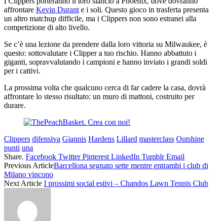
I Clippers porteranno il loro slancio a Phoenix, dove dovranno
affrontare
Kevin Durant
e i soli. Questo gioco in trasferta presenta
un altro matchup difficile, ma i Clippers non sono estranei alla
competizione di alto livello.
Se c’è una lezione da prendere dalla loro vittoria su Milwaukee, è
questo: sottovalutare i Clipper a tuo rischio. Hanno abbattuto i
giganti, sopravvalutando i campioni e hanno inviato i grandi soldi
per i cattivi.
La prossima volta che qualcuno cerca di far cadere la casa, dovrà
affrontare lo stesso risultato: un muro di mattoni, costruito per
durare.
Clippers
difensiva
Giannis
Hardens
Lillard
masterclass
Outshine
punti
una
Share.
Facebook
Twitter
Pinterest
LinkedIn
Tumblr
Email
Previous Article
Barcellona segnato sette mentre entrambi i club di
Milano vincono
Next Article
I prossimi social estivi – Chandos Lawn Tennis Club