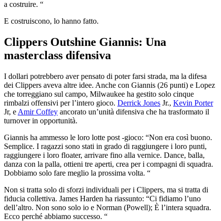
a costruire. “
E costruiscono, lo hanno fatto.
Clippers Outshine Giannis:
Una
masterclass difensiva
I dollari potrebbero aver pensato di poter farsi strada, ma la difesa
dei Clippers aveva altre idee. Anche con Giannis (26 punti) e Lopez
che torreggiano sul campo, Milwaukee ha gestito solo cinque
rimbalzi offensivi per l’intero gioco.
Derrick Jones
Jr.,
Kevin Porter
Jr, e
Amir Coffey
ancorato un’unità difensiva che ha trasformato il
turnover in opportunità.
Giannis ha ammesso le loro lotte post -gioco: “Non era così buono.
Semplice. I ragazzi sono stati in grado di raggiungere i loro punti,
raggiungere i loro floater, arrivare fino alla vernice. Dance, balla,
danza con la palla, ottieni tre aperti, crea per i compagni di squadra.
Dobbiamo solo fare meglio la prossima volta. “
Non si tratta solo di sforzi individuali per i Clippers, ma si tratta di
fiducia collettiva. James Harden ha riassunto: “Ci fidiamo l’uno
dell’altro. Non sono solo io e Norman (Powell); È l’intera squadra.
Ecco perché abbiamo successo. “