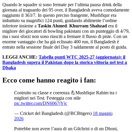
Quando le squadre si sono fermate per l’ultima pausa drink della
giornata al traguardo dei 95 over, il Bangladesh aveva comodamente
raggiunto il 363/7. In questo preciso frangente, Mushfiqur era
imbattuto su magnifici 124 punti, guidando abilmente l’ordine
inferiore insieme a
Taskin Ahmed
.
Khurram Shahzad
era il
migliore dei giocatori di bowling pakistani con un punteggio di 4/79,
ma i suoi sforzi non sono riusciti a fermare il flusso di piste. Con un
enorme vantaggio che ha già eclissato 400 run, il Bangladesh è
entrato nella sessione finale del Day 3 saldamente al posto di guida.
LEGGI ANCHE:
Tabella punti WTC 2025-27 (aggiornata): il
Bangladesh supera il Pakistan dopo la storica vittoria nel test a
Dhaka
Ecco come hanno reagito i fan:
Costruito su classe e coerenza 💪Mushfiqur Rahim tra i
migliori nei Test. Festeggia con stile
pic.twitter.com/DN6067jYjc
— Cricket del Bangladesh (@BCBtigers)
18 maggio
2026
Potrebbe non avere l’aura di un Gilchrist o di un Dhoni,