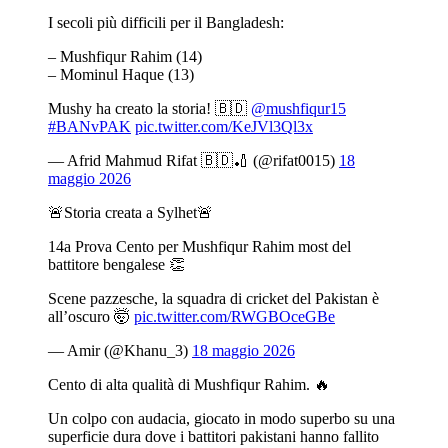
I secoli più difficili per il Bangladesh:
– Mushfiqur Rahim (14)
– Mominul Haque (13)
Mushy ha creato la storia! 🇧🇩
@mushfiqur15
#BANvPAK
pic.twitter.com/KeJVl3Ql3x
— Afrid Mahmud Rifat 🇧🇩🏏 (@rifat0015)
18
maggio 2026
🚨Storia creata a Sylhet🚨
14a Prova Cento per Mushfiqur Rahim most del
battitore bengalese 👏
Scene pazzesche, la squadra di cricket del Pakistan è
all’oscuro 🤯
pic.twitter.com/RWGBOceGBe
— Amir (@Khanu_3)
18 maggio 2026
Cento di alta qualità di Mushfiqur Rahim. 🔥
Un colpo con audacia, giocato in modo superbo su una
superficie dura dove i battitori pakistani hanno fallito