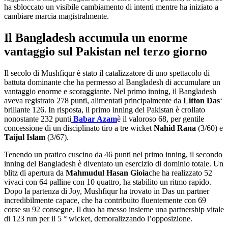
ha sbloccato un visibile cambiamento di intenti mentre ha iniziato a
cambiare marcia magistralmente.
Il Bangladesh accumula un enorme
vantaggio sul Pakistan nel terzo giorno
Il secolo di Mushfiqur è stato il catalizzatore di uno spettacolo di
battuta dominante che ha permesso al Bangladesh di accumulare un
vantaggio enorme e scoraggiante. Nel primo inning, il Bangladesh
aveva registrato 278 punti, alimentati principalmente da
Litton Das
‘
brillante 126. In risposta, il primo inning del Pakistan è crollato
nonostante 232 punti
Babar Azam
è il valoroso 68, per gentile
concessione di un disciplinato tiro a tre wicket
Nahid Rana
(3/60) e
Taijul
Islam
(3/67).
Tenendo un pratico cuscino da 46 punti nel primo inning, il secondo
inning del Bangladesh è diventato un esercizio di dominio totale. Un
blitz di apertura da
Mahmudul Hasan Gioia
che ha realizzato 52
vivaci con 64 palline con 10 quattro, ha stabilito un ritmo rapido.
Dopo la partenza di Joy, Mushfiqur ha trovato in Das un partner
incredibilmente capace, che ha contribuito fluentemente con 69
corse su 92 consegne. Il duo ha messo insieme una partnership vitale
di 123 run per il 5 ° wicket, demoralizzando l’opposizione.