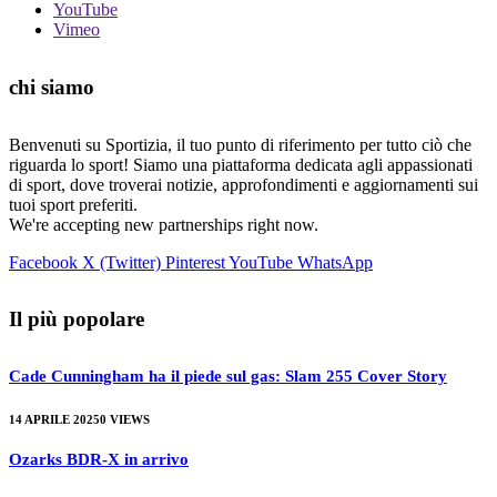
YouTube
Vimeo
chi siamo
Benvenuti su Sportizia, il tuo punto di riferimento per tutto ciò che
riguarda lo sport! Siamo una piattaforma dedicata agli appassionati
di sport, dove troverai notizie, approfondimenti e aggiornamenti sui
tuoi sport preferiti.
We're accepting new partnerships right now.
Facebook
X (Twitter)
Pinterest
YouTube
WhatsApp
Il più popolare
Cade Cunningham ha il piede sul gas: Slam 255 Cover Story
14 APRILE 2025
0
VIEWS
Ozarks BDR-X in arrivo