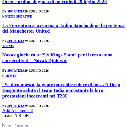
Open e ordine di gioco di mercoledì 29 luglio 2026
BY
SPORTIZIA
29 LUGLIO 2026
NOTIZIE SPORTIVE
La Fiorentina si avvicina a Jadon Sancho dopo la partenza
del Manchester United
BY
SPORTIZIA
29 LUGLIO 2026
TENNIS
Novak giocherà a “Six Kings Slam” per il terzo anno
consecutivo! – Novak Djokovic
BY
SPORTIZIA
29 LUGLIO 2026
CRICKET
“Se dico questo, la gente potrebbe ridere di me…”: Deep
Dasgupta saluta il Team India nonostante le loro
prestazioni incoerenti nel T20I
BY
SPORTIZIA
29 LUGLIO 2026
Add A Comment
Leave A Reply