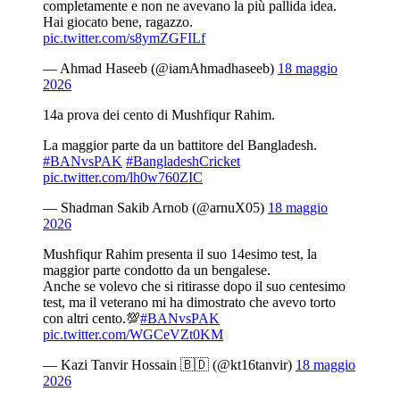
completamente e non ne avevano la più pallida idea.
Hai giocato bene, ragazzo.
pic.twitter.com/s8ymZGFILf
— Ahmad Haseeb (@iamAhmadhaseeb)
18 maggio
2026
14a prova dei cento di Mushfiqur Rahim.
La maggior parte da un battitore del Bangladesh.
#BANvsPAK
#BangladeshCricket
pic.twitter.com/lh0w760ZIC
— Shadman Sakib Arnob (@arnuX05)
18 maggio
2026
Mushfiqur Rahim presenta il suo 14esimo test, la
maggior parte condotto da un bengalese.
Anche se volevo che si ritirasse dopo il suo centesimo
test, ma il veterano mi ha dimostrato che avevo torto
con altri cento.💯
#BANvsPAK
pic.twitter.com/WGCeVZt0KM
— Kazi Tanvir Hossain 🇧🇩 (@kt16tanvir)
18 maggio
2026