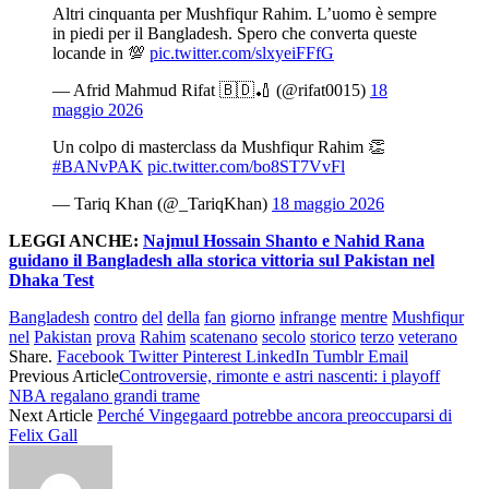
Altri cinquanta per Mushfiqur Rahim. L’uomo è sempre
in piedi per il Bangladesh. Spero che converta queste
locande in 💯
pic.twitter.com/slxyeiFFfG
— Afrid Mahmud Rifat 🇧🇩🏏 (@rifat0015)
18
maggio 2026
Un colpo di masterclass da Mushfiqur Rahim 👏
#BANvPAK
pic.twitter.com/bo8ST7VvFl
— Tariq Khan (@_TariqKhan)
18 maggio 2026
LEGGI ANCHE:
Najmul Hossain Shanto e Nahid Rana
guidano il Bangladesh alla storica vittoria sul Pakistan nel
Dhaka Test
Bangladesh
contro
del
della
fan
giorno
infrange
mentre
Mushfiqur
nel
Pakistan
prova
Rahim
scatenano
secolo
storico
terzo
veterano
Share.
Facebook
Twitter
Pinterest
LinkedIn
Tumblr
Email
Previous Article
Controversie, rimonte e astri nascenti: i playoff
NBA regalano grandi trame
Next Article
Perché Vingegaard potrebbe ancora preoccuparsi di
Felix Gall