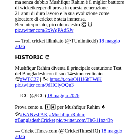
ma senza dubbio Mushfiqur Rahim è il miglior battitore
di wicketkeeper di prova in questa generazione.
21 anni di duro lavoro e la sua evoluzione come
giocatore di cricket è stata immensa.
Ben interpretato, piccolo maestro 👏 🙌
pic.twitter.com/2xWqPAdSJv
— Troll cricket illimitato (@TUnlimitedd)
18 maggio
2026
𝗛𝗜𝗦𝗧𝗢𝗥𝗜𝗖 👏
Mushfiqur Rahim diventa il principale centurione Test
del Bangladesh con il suo 14esimo centinaio
💯
#WTC27
| 📝:
https://t.co/sOHU6hTWiK
pic.twitter.com/9dHClyOQn3
—ICC (@ICC)
18 maggio 2026
Prova cento n. 1️⃣4️⃣ per Mushfiqur Rahim 🌟
💯
#BANvsPAK
#MushfiqurRahim
#BangladeshCricket
pic.twitter.com/ThG11pz43p
— CricketTimes.com (@CricketTimesHQ)
18 maggio
2026