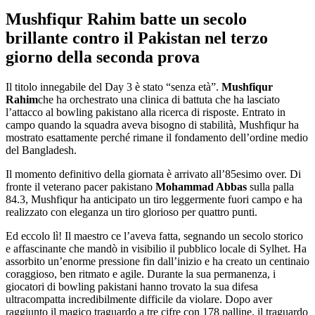
Mushfiqur Rahim batte un secolo
brillante contro il Pakistan nel terzo
giorno della seconda prova
Il titolo innegabile del Day 3 è stato “senza età”.
Mushfiqur
Rahim
che ha orchestrato una clinica di battuta che ha lasciato
l’attacco al bowling pakistano alla ricerca di risposte. Entrato in
campo quando la squadra aveva bisogno di stabilità, Mushfiqur ha
mostrato esattamente perché rimane il fondamento dell’ordine medio
del Bangladesh.
Il momento definitivo della giornata è arrivato all’85esimo over. Di
fronte il veterano pacer pakistano
Mohammad Abbas
sulla palla
84.3, Mushfiqur ha anticipato un tiro leggermente fuori campo e ha
realizzato con eleganza un tiro glorioso per quattro punti.
Ed eccolo lì! Il maestro ce l’aveva fatta, segnando un secolo storico
e affascinante che mandò in visibilio il pubblico locale di Sylhet. Ha
assorbito un’enorme pressione fin dall’inizio e ha creato un centinaio
coraggioso, ben ritmato e agile. Durante la sua permanenza, i
giocatori di bowling pakistani hanno trovato la sua difesa
ultracompatta incredibilmente difficile da violare. Dopo aver
raggiunto il magico traguardo a tre cifre con 178 palline, il traguardo