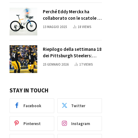
Perché Eddy Merckx ha
collaborato con le scatole di
succo di Sun Capri
13 MAGGIO 2025
18
VIEWS
Riepilogo della settimana 18
dei Pittsburgh Steelers:
credi nei miracoli?
25 GENNAIO 2026
17
VIEWS
STAY IN TOUCH
Facebook
Twitter
Pinterest
Instagram