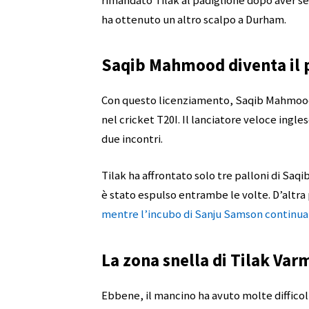
rimandato Tilak al padiglione dopo aver 
ha ottenuto un altro scalpo a Durham.
Saqib Mahmood diventa il p
Con questo licenziamento, Saqib Mahmood 
nel cricket T20I. Il lanciatore veloce ingle
due incontri.
Tilak ha affrontato solo tre palloni di Saqi
è stato espulso entrambe le volte. D’altra
mentre l’incubo di Sanju Samson continua 
La zona snella di Tilak Var
Ebbene, il mancino ha avuto molte difficol