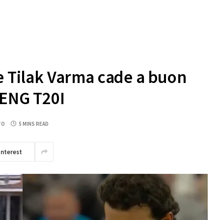
he Tilak Varma cade a buon
 ENG T20I
TO
5 MINS READ
interest