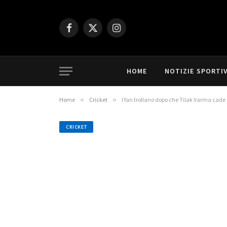
Facebook
X
Instagram
(Twitter)
HOME
NOTIZIE SPORTI
Home
»
Cricket
»
I fan trollano dopo che Tilak Varma cade
CRICKET