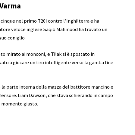
 Varma
cinque nel primo T20I contro l’Inghilterra e ha
iatore veloce inglese Saqib Mahmood ha trovato un
suo coniglio.
o mirato ai monconi, e Tilak si è spostato in
vato a giocare un tiro intelligente verso la gamba fine
se la parte interna della mazza del battitore mancino e
 difensore. Liam Dawson, che stava schierando in campo
al momento giusto.