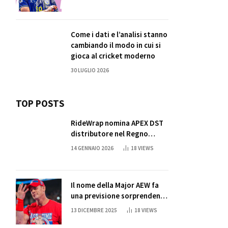
Come i dati e l’analisi stanno
cambiando il modo in cui si
gioca al cricket moderno
30 LUGLIO 2026
TOP POSTS
RideWrap nomina APEX DST
distributore nel Regno
Unito
14 GENNAIO 2026
18
VIEWS
Il nome della Major AEW fa
una previsione sorprendente
per la partita di ritiro di
13 DICEMBRE 2025
18
VIEWS
John Cena