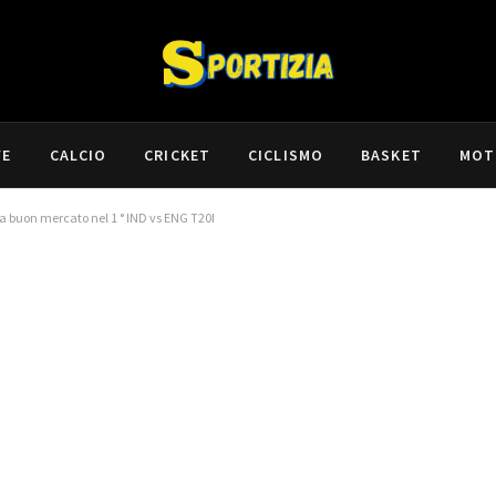
VE
CALCIO
CRICKET
CICLISMO
BASKET
MOT
 a buon mercato nel 1 ° IND vs ENG T20I