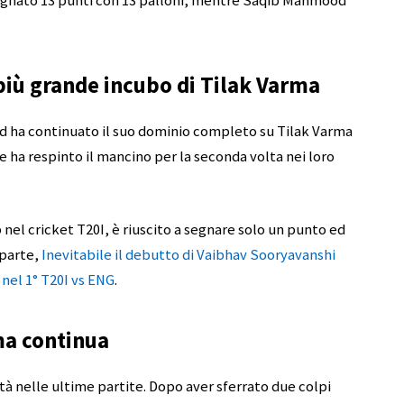
segnato 13 punti con 13 palloni, mentre Saqib Mahmood
iù grande incubo di Tilak Varma
ha continuato il suo dominio completo su Tilak Varma
se ha respinto il mancino per la seconda volta nei loro
b nel cricket T20I, è riuscito a segnare solo un punto ed
 parte,
Inevitabile il debutto di Vaibhav Sooryavanshi
nel 1° T20I vs ENG
.
ma continua
tà nelle ultime partite. Dopo aver sferrato due colpi