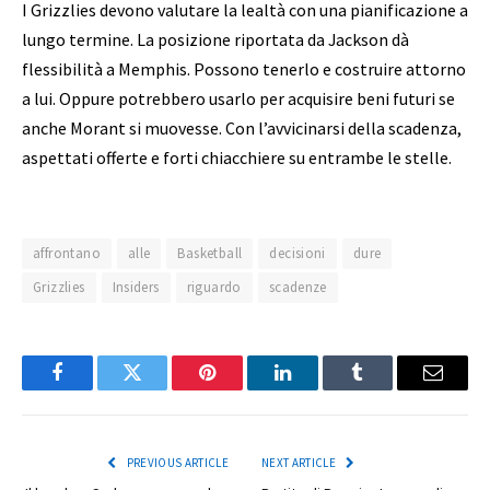
I Grizzlies devono valutare la lealtà con una pianificazione a
lungo termine. La posizione riportata da Jackson dà
flessibilità a Memphis. Possono tenerlo e costruire attorno
a lui. Oppure potrebbero usarlo per acquisire beni futuri se
anche Morant si muovesse. Con l’avvicinarsi della scadenza,
aspettati offerte e forti chiacchiere su entrambe le stelle.
affrontano
alle
Basketball
decisioni
dure
Grizzlies
Insiders
riguardo
scadenze
Facebook
Twitter
Pinterest
LinkedIn
Tumblr
Email
PREVIOUS ARTICLE
NEXT ARTICLE