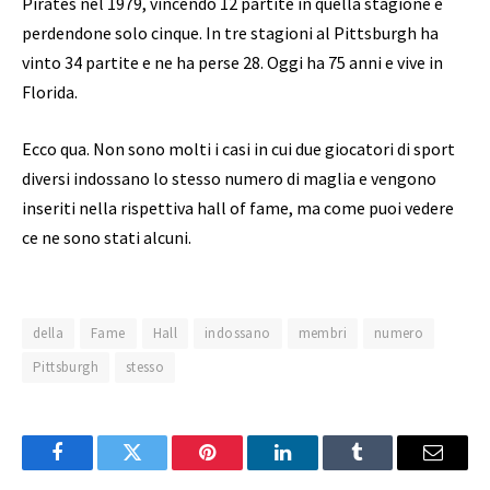
Pirates nel 1979, vincendo 12 partite in quella stagione e
perdendone solo cinque. In tre stagioni al Pittsburgh ha
vinto 34 partite e ne ha perse 28. Oggi ha 75 anni e vive in
Florida.
Ecco qua. Non sono molti i casi in cui due giocatori di sport
diversi indossano lo stesso numero di maglia e vengono
inseriti nella rispettiva hall of fame, ma come puoi vedere
ce ne sono stati alcuni.
della
Fame
Hall
indossano
membri
numero
Pittsburgh
stesso
Facebook
Twitter
Pinterest
LinkedIn
Tumblr
Email