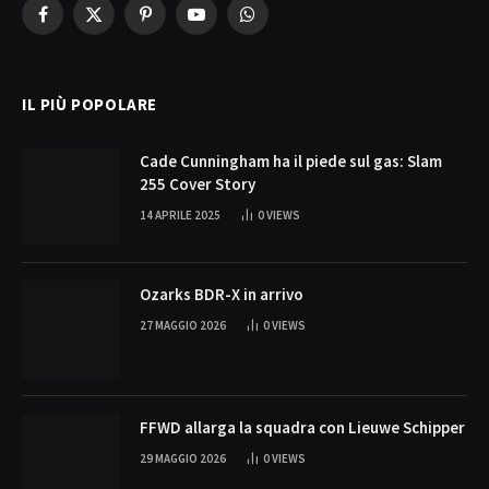
Facebook
X
Pinterest
YouTube
WhatsApp
(Twitter)
IL PIÙ POPOLARE
Cade Cunningham ha il piede sul gas: Slam
255 Cover Story
14 APRILE 2025
0
VIEWS
Ozarks BDR-X in arrivo
27 MAGGIO 2026
0
VIEWS
FFWD allarga la squadra con Lieuwe Schipper
29 MAGGIO 2026
0
VIEWS