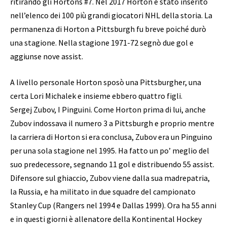
ritirando gli Hortons #7. Nel 2017 Horton è stato inserito
nell’elenco dei 100 più grandi giocatori NHL della storia. La
permanenza di Horton a Pittsburgh fu breve poiché durò
una stagione. Nella stagione 1971-72 segnò due gol e
aggiunse nove assist.
A livello personale Horton sposò una Pittsburgher, una
certa Lori Michalek e insieme ebbero quattro figli.
Sergej Zubov, I Pinguini. Come Horton prima di lui, anche
Zubov indossava il numero 3 a Pittsburgh e proprio mentre
la carriera di Horton si era conclusa, Zubov era un Pinguino
per una sola stagione nel 1995. Ha fatto un po’ meglio del
suo predecessore, segnando 11 gol e distribuendo 55 assist.
Difensore sul ghiaccio, Zubov viene dalla sua madrepatria,
la Russia, e ha militato in due squadre del campionato
Stanley Cup (Rangers nel 1994 e Dallas 1999). Ora ha 55 anni
e in questi giorni è allenatore della Kontinental Hockey