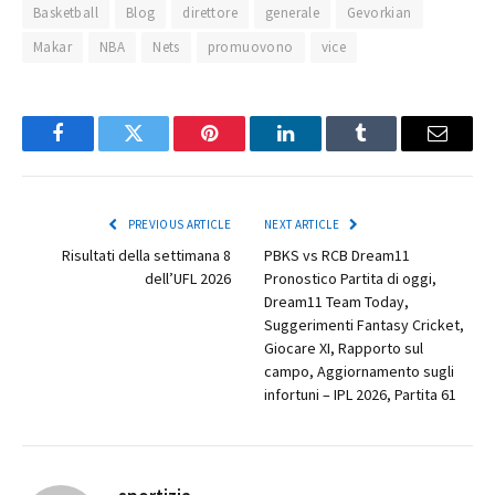
Basketball
Blog
direttore
generale
Gevorkian
Makar
NBA
Nets
promuovono
vice
Facebook
Twitter
Pinterest
LinkedIn
Tumblr
Email
PREVIOUS ARTICLE
NEXT ARTICLE
Risultati della settimana 8
PBKS vs RCB Dream11
dell’UFL 2026
Pronostico Partita di oggi,
Dream11 Team Today,
Suggerimenti Fantasy Cricket,
Giocare XI, Rapporto sul
campo, Aggiornamento sugli
infortuni – IPL 2026, Partita 61