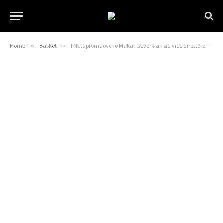
Home
»
Basket
»
I Nets promuovono Makar Gevorkian ad vice direttore generale – Blog NBA – Blog NBA Basketball