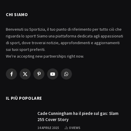
CHI SIAMO
Benvenuti su Sportizia, il tuo punto di riferimento per tutto ciò che
riguarda lo sport! Siamo una piattaforma dedicata agli appassionati
di sport, dove troverai notizie, approfondimenti e aggiornamenti
sui tuoi sport preferiti.
We're accepting new partnerships right now.
Facebook
X
Pinterest
YouTube
WhatsApp
(Twitter)
IL PIÙ POPOLARE
Cade Cunningham ha il piede sul gas: Slam
255 Cover Story
14 APRILE 2025
0
VIEWS