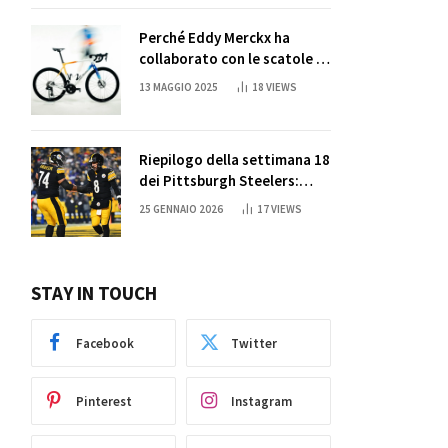
Perché Eddy Merckx ha
collaborato con le scatole di
succo di Sun Capri
13 MAGGIO 2025
18
VIEWS
Riepilogo della settimana 18
dei Pittsburgh Steelers:
credi nei miracoli?
25 GENNAIO 2026
17
VIEWS
STAY IN TOUCH
Facebook
Twitter
Pinterest
Instagram