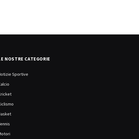
LE NOSTRE CATEGORIE
Notizie Sportive
Calcio
Cricket
Ciclismo
Basket
Tennis
Motori