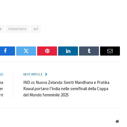
e
rinunciano
sul
Facebook
Twitter
Pinterest
LinkedIn
Tumblr
Email
LE
NEXT ARTICLE
ma
IND vs Nuova Zelanda: Smriti Mandhana e Pratika
er
Rawal portano l’India nelle semifinali della Coppa
ri
del Mondo femminile 2025
Webs