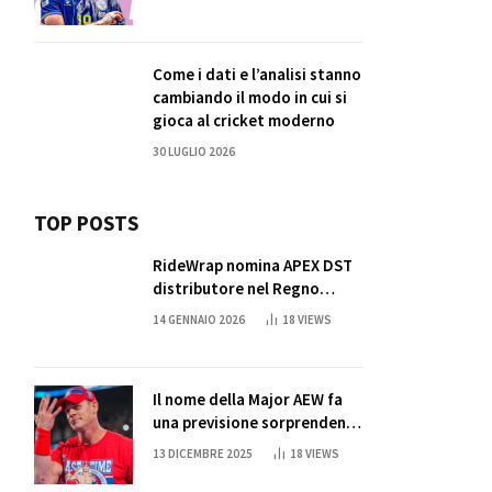
Come i dati e l’analisi stanno
cambiando il modo in cui si
gioca al cricket moderno
30 LUGLIO 2026
TOP POSTS
RideWrap nomina APEX DST
distributore nel Regno
Unito
14 GENNAIO 2026
18
VIEWS
Il nome della Major AEW fa
una previsione sorprendente
per la partita di ritiro di
13 DICEMBRE 2025
18
VIEWS
John Cena