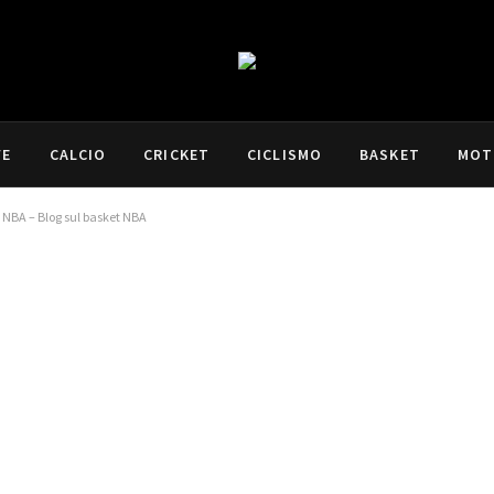
VE
CALCIO
CRICKET
CICLISMO
BASKET
MOT
g NBA – Blog sul basket NBA