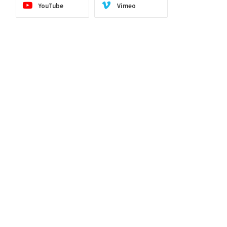
YouTube
Vimeo
ite