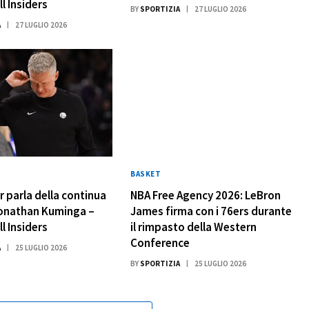
l Insiders
BY
SPORTIZIA
27 LUGLIO 2026
A
27 LUGLIO 2026
BASKET
r parla della continua
NBA Free Agency 2026: LeBron
Jonathan Kuminga –
James firma con i 76ers durante
l Insiders
il rimpasto della Western
Conference
A
25 LUGLIO 2026
BY
SPORTIZIA
25 LUGLIO 2026