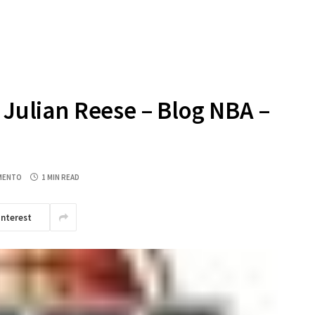
 Julian Reese – Blog NBA –
MENTO
1 MIN READ
interest