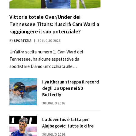
Vittoria totale Over/Under dei
Tennessee Titans: riuscirà Cam Ward a
raggiungere il suo potenziale?
BY
SPORTIZIA
30 LUGLIO 2026
Un’altra scelta numero 1, Cam Ward del
Tennessee, ha alcune aspettative da
soddisfare.Diamo un’occhiata alle…
Ilya Kharun strappa il record
degli US Open nei 50
Butterfly
30 LUGLIO 2026
La Juventus è fatta per
Alajbegovic: tutte le cifre
30 LUGLIO 2026