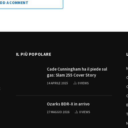
ADD A COMMENT
IL PIÙ POPOLARE
Cade Cunningham ha il piede sul
gas: Slam 255 Cover Story
14 APRILE 2025
0
VIEWS
t
Ozarks BDR-X in arrivo
27 MAGGIO 2026
0
VIEWS