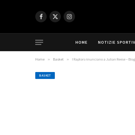
Facebook
X
Instagram
(Twitter)
HOME
NOTIZIE SPORTI
Home
»
Basket
»
I Raptors rinunciano a Julian Reese – Blo
BASKET