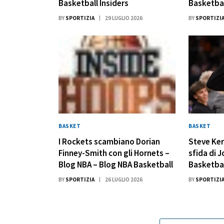
Basketball Insiders
Basketbal
BY
SPORTIZIA
29 LUGLIO 2026
BY
SPORTIZI
BASKET
BASKET
I Rockets scambiano Dorian
Steve Ker
Finney-Smith con gli Hornets –
sfida di 
Blog NBA – Blog NBA Basketball
Basketbal
BY
SPORTIZIA
26 LUGLIO 2026
BY
SPORTIZI