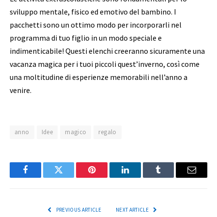
sviluppo mentale, fisico ed emotivo del bambino. I
pacchetti sono un ottimo modo per incorporarli nel
programma di tuo figlio in un modo speciale e
indimenticabile! Questi elenchi creeranno sicuramente una
vacanza magica per i tuoi piccoli quest’inverno, così come
una moltitudine di esperienze memorabili nell’anno a
venire.
anno
Idee
magico
regalo
Facebook
Twitter
Pinterest
LinkedIn
Tumblr
Email
PREVIOUS ARTICLE
NEXT ARTICLE