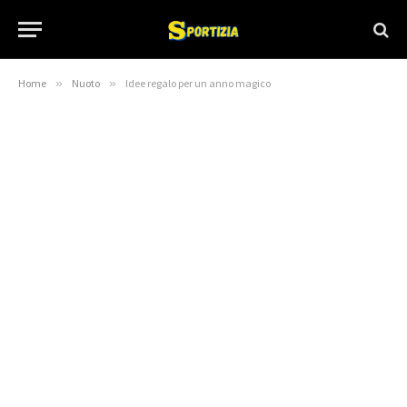
Home
»
Nuoto
»
Idee regalo per un anno magico