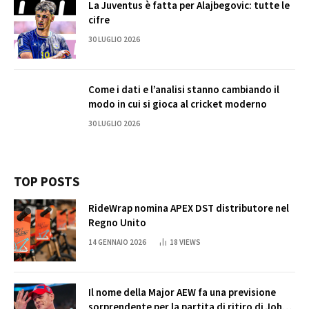
La Juventus è fatta per Alajbegovic: tutte le
cifre
30 LUGLIO 2026
Come i dati e l’analisi stanno cambiando il
modo in cui si gioca al cricket moderno
30 LUGLIO 2026
TOP POSTS
RideWrap nomina APEX DST distributore nel
Regno Unito
14 GENNAIO 2026
18
VIEWS
Il nome della Major AEW fa una previsione
sorprendente per la partita di ritiro di John