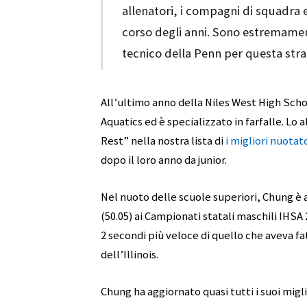
allenatori, i compagni di squadra e
corso degli anni. Sono estremament
tecnico della Penn per questa st
All’ultimo anno della Niles West High Sch
Aquatics ed è specializzato in farfalle. L
Rest” nella nostra lista di
i migliori nuotat
dopo il loro anno da junior.
Nel nuoto delle scuole superiori, Chung è ar
(50.05) ai Campionati statali maschili IHSA 2
2 secondi più veloce di quello che aveva fa
dell’Illinois.
Chung ha aggiornato quasi tutti i suoi migl