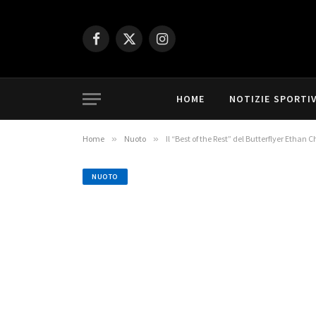
Facebook
X
Instagram
(Twitter)
HOME
NOTIZIE SPORTI
Home
»
Nuoto
»
Il “Best of the Rest” del Butterflyer Ethan
NUOTO