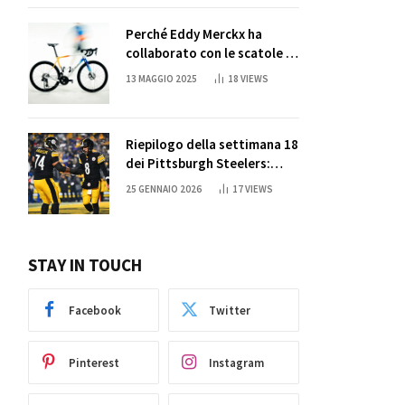
Perché Eddy Merckx ha
collaborato con le scatole di
succo di Sun Capri
13 MAGGIO 2025
18
VIEWS
Riepilogo della settimana 18
dei Pittsburgh Steelers:
credi nei miracoli?
25 GENNAIO 2026
17
VIEWS
STAY IN TOUCH
Facebook
Twitter
Pinterest
Instagram