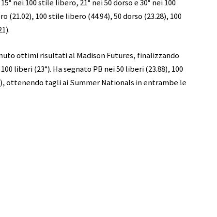
5° nei 100 stile libero, 21° nei 50 dorso e 30° nei 100
o (21.02), 100 stile libero (44.94), 50 dorso (23.28), 100
21).
uto ottimi risultati al Madison Futures, finalizzando
 e 100 liberi (23°). Ha segnato PB nei 50 liberi (23.88), 100
54.41), ottenendo tagli ai Summer Nationals in entrambe le