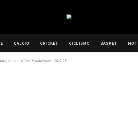
VE
CALCIO
CRICKET
CICLISMO
BASKET
MOT
 Chung Verbals ai Penn Quakers per il 2027-28