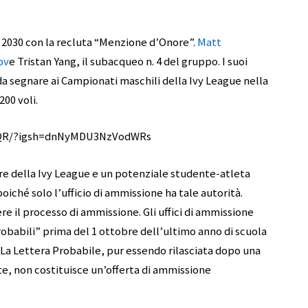
l 2030 con la recluta “Menzione d’Onore”.
Matt
ov
e Tristan Yang, il subacqueo n. 4 del gruppo. I suoi
da segnare ai Campionati maschili della Ivy League nella
200 voli.
jkQR/?igsh=dnNyMDU3NzVodWRs
re della Ivy League e un potenziale studente-atleta
oiché solo l’ufficio di ammissione ha tale autorità.
e il processo di ammissione. Gli uffici di ammissione
obabili” prima del 1 ottobre dell’ultimo anno di scuola
La Lettera Probabile, pur essendo rilasciata dopo una
e, non costituisce un’offerta di ammissione