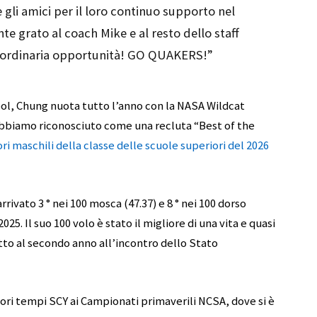
 gli amici per il loro continuo supporto nel
e grato al coach Mike e al resto dello staff
raordinaria opportunità! GO QUAKERS!”
ool, Chung nuota tutto l’anno con la NASA Wildcat
o abbiamo riconosciuto come una recluta “Best of the
ori maschili della classe delle scuole superiori del 2026
rivato 3 ° nei 100 mosca (47.37) e 8 ° nei 100 dorso
025. Il suo 100 volo è stato il migliore di una vita e quasi
tto al secondo anno all’incontro dello Stato
iori tempi SCY ai Campionati primaverili NCSA, dove si è