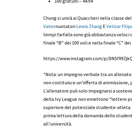
100 gratuiti – 44.94
Chung si unirà ai Quaccheri nella classe de
Vatev
nuotatori
Lewis Zhang
E
Velizar Filip
tempi farfalla sono già abbastanza veloci 
finale “B” dei 100 voli e nella finale “C” dei 
https://www.instagram.com/p/DN5f99Z
*Nota: un impegno verbale tra un allenato
non costituisce un’offerta di ammissione, p
L’allenatore può solo impegnarsi a sostener
della Ivy League non emettono “lettere pr
superiore del potenziale studente-atleta. 
prima lettura della domanda dello student
all’università.