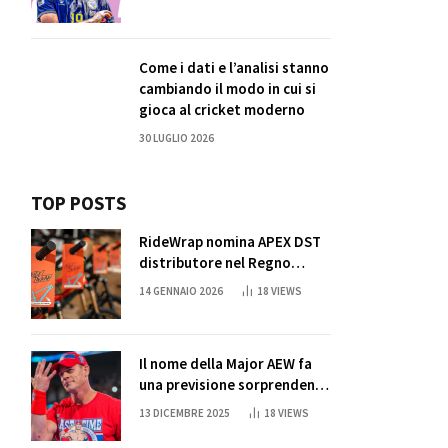
Come i dati e l’analisi stanno
cambiando il modo in cui si
gioca al cricket moderno
30 LUGLIO 2026
TOP POSTS
RideWrap nomina APEX DST
distributore nel Regno
Unito
14 GENNAIO 2026
18
VIEWS
Il nome della Major AEW fa
una previsione sorprendente
per la partita di ritiro di
13 DICEMBRE 2025
18
VIEWS
John Cena