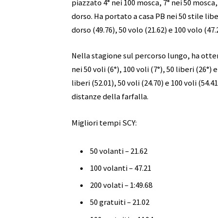
piazzato 4° nei 100 mosca, 7° nei 50 mosca, 1
dorso. Ha portato a casa PB nei 50 stile liber
dorso (49.76), 50 volo (21.62) e 100 volo (47.
Nella stagione sul percorso lungo, ha otten
nei 50 voli (6°), 100 voli (7°), 50 liberi (26°)
liberi (52.01), 50 voli (24.70) e 100 voli (
distanze della farfalla.
Migliori tempi SCY:
50 volanti – 21.62
100 volanti – 47.21
200 volati – 1:49.68
50 gratuiti – 21.02