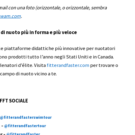
ail con una foto (orizzontale, o orizzontale, sembra
swam.com
.
 di nuoto più in forma e più veloce
e piattaforme didattiche più innovative per nuotatori
gono prodotti tutto l’anno negli Stati Uniti e in Canada.
lenatori d’élite. Visita
fitterandfaster.com
per trovare o
 campo di nuoto vicino a te.
FFT SOCIALE
@fitterandfasterswimtour
 –
@fitterandfastertour
er –
@fitterandfaster