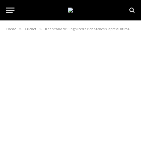
Home
»
Cricket
»
Il capitano dell’Inghilterra Ben Stokes si apre al ritiro improvviso durante il test di Trent Bridge contro la Nuova Zelanda