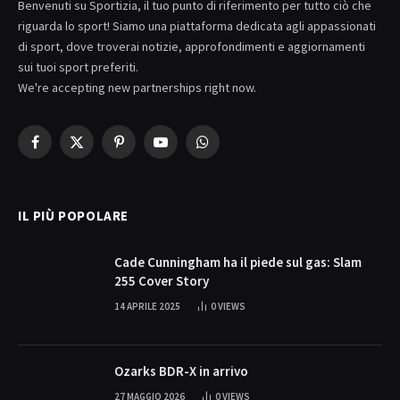
Benvenuti su Sportizia, il tuo punto di riferimento per tutto ciò che
riguarda lo sport! Siamo una piattaforma dedicata agli appassionati
di sport, dove troverai notizie, approfondimenti e aggiornamenti
sui tuoi sport preferiti.
We're accepting new partnerships right now.
Facebook
X
Pinterest
YouTube
WhatsApp
(Twitter)
IL PIÙ POPOLARE
Cade Cunningham ha il piede sul gas: Slam
255 Cover Story
14 APRILE 2025
0
VIEWS
Ozarks BDR-X in arrivo
27 MAGGIO 2026
0
VIEWS