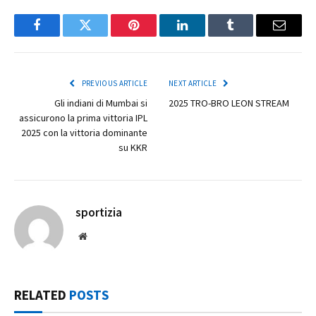
Facebook
Twitter
Pinterest
LinkedIn
Tumblr
Email
PREVIOUS ARTICLE
NEXT ARTICLE
Gli indiani di Mumbai si
2025 TRO-BRO LEON STREAM
assicurono la prima vittoria IPL
2025 con la vittoria dominante
su KKR
sportizia
Website
RELATED
POSTS