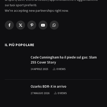
sui tuoi sport preferiti.
We're accepting new partnerships right now.
Facebook
X
Pinterest
YouTube
WhatsApp
(Twitter)
IL PIÙ POPOLARE
Cade Cunningham ha il piede sul gas: Slam
255 Cover Story
14 APRILE 2025
0
VIEWS
Ozarks BDR-X in arrivo
27 MAGGIO 2026
0
VIEWS