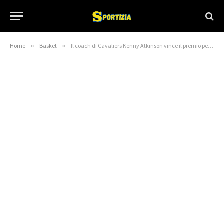
Home
»
Basket
»
Il coach di Cavaliers Kenny Atkinson vince il premio per il 2024-25 NBA Coach of Year-NBA Blog-NBA Basketball Blog