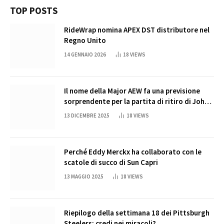
TOP POSTS
RideWrap nomina APEX DST distributore nel
Regno Unito
14 GENNAIO 2026
18
VIEWS
Il nome della Major AEW fa una previsione
sorprendente per la partita di ritiro di John
Cena
13 DICEMBRE 2025
18
VIEWS
Perché Eddy Merckx ha collaborato con le
scatole di succo di Sun Capri
13 MAGGIO 2025
18
VIEWS
Riepilogo della settimana 18 dei Pittsburgh
Steelers: credi nei miracoli?