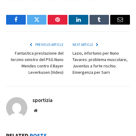
Facebook
Twitter
Pinterest
LinkedIn
Tumblr
Email
PREVIOUS ARTICLE
NEXT ARTICLE
Fantastica prestazione del
Lazio, infortunio per Nuno
terzino sinistro del PSG Nuno
Tavares: problema muscolare,
Mendes contro il Bayer
Juventus a forte rischio.
Leverkusen (Video)
Emergenza per Sarri
sportizia
Website
RELATED
POSTS