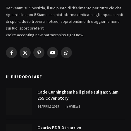
Benvenuti su Sportizia, il tuo punto di riferimento per tutto ciò che
riguarda lo sport! Siamo una piattaforma dedicata agli appassionati
di sport, dove troverai notizie, approfondimenti e aggiornamenti
sui tuoi sport preferiti.
We're accepting new partnerships right now.
Facebook
X
Pinterest
YouTube
WhatsApp
(Twitter)
IL PIÙ POPOLARE
Cade Cunningham ha il piede sul gas: Slam
255 Cover Story
14 APRILE 2025
0
VIEWS
Ozarks BDR-X in arrivo