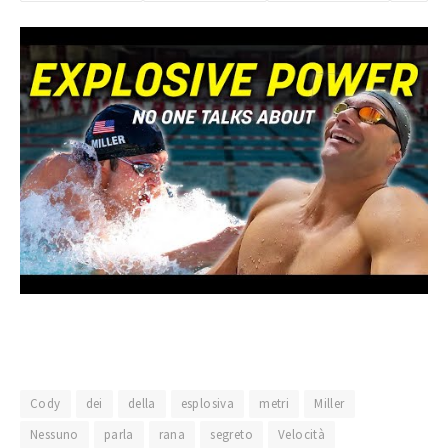
Cody
dei
della
esplosiva
metri
Miller
Nessuno
parla
rana
segreto
Velocità