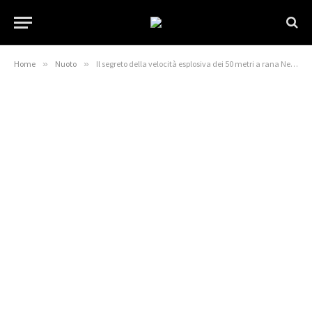
Home
»
Nuoto
»
Il segreto della velocità esplosiva dei 50 metri a rana Nessuno ne parla | Cody Miller