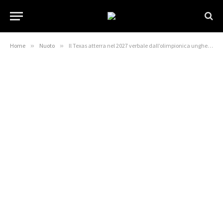
Home
»
Nuoto
»
Il Texas atterra nel 2027 verbale dall’olimpionica ungherese Vivien Jackl