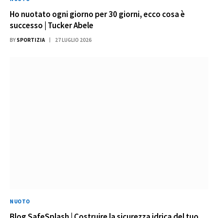
Ho nuotato ogni giorno per 30 giorni, ecco cosa è
successo | Tucker Abele
BY
SPORTIZIA
27 LUGLIO 2026
NUOTO
Blog SafeSplash | Costruire la sicurezza idrica del tuo