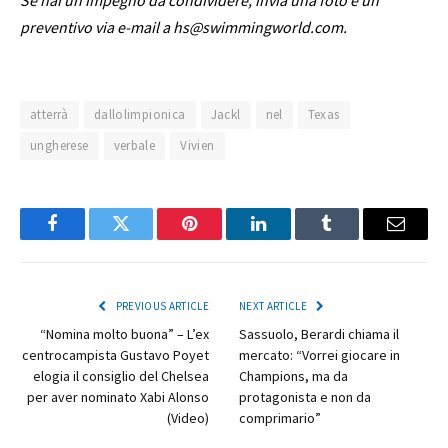
Se hai un impegno da condividere, invia una foto e un
preventivo via e-mail a hs@swimmingworld.com.
atterrà
dallolimpionica
Jackl
nel
Texas
ungherese
verbale
Vivien
Facebook
Twitter
Pinterest
LinkedIn
Tumblr
Email
PREVIOUS ARTICLE
NEXT ARTICLE
“Nomina molto buona” – L’ex
Sassuolo, Berardi chiama il
centrocampista Gustavo Poyet
mercato: “Vorrei giocare in
elogia il consiglio del Chelsea
Champions, ma da
per aver nominato Xabi Alonso
protagonista e non da
(Video)
comprimario”