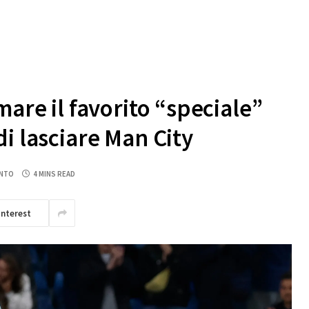
mare il favorito “speciale”
i lasciare Man City
NTO
4 MINS READ
interest