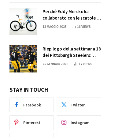
Perché Eddy Merckx ha
collaborato con le scatole di
succo di Sun Capri
13 MAGGIO 2025
18
VIEWS
Riepilogo della settimana 18
dei Pittsburgh Steelers:
credi nei miracoli?
25 GENNAIO 2026
17
VIEWS
STAY IN TOUCH
Facebook
Twitter
Pinterest
Instagram