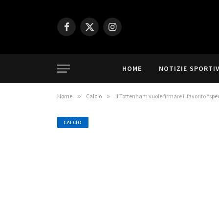
Facebook
X
Instagram
(Twitter)
HOME
NOTIZIE SPORTI
Home
»
Calcio
»
Il Tottenham vuole firmare il favorito “spe
CALCIO