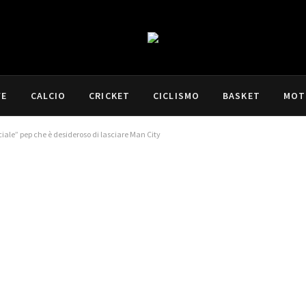
VE
CALCIO
CRICKET
CICLISMO
BASKET
MOT
ciale” pep che è desideroso di lasciare Man City