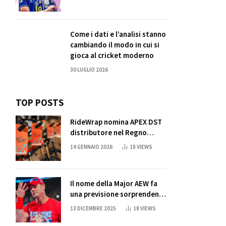
Come i dati e l’analisi stanno
cambiando il modo in cui si
gioca al cricket moderno
30 LUGLIO 2026
TOP POSTS
RideWrap nomina APEX DST
distributore nel Regno
Unito
14 GENNAIO 2026
18
VIEWS
Il nome della Major AEW fa
una previsione sorprendente
per la partita di ritiro di
13 DICEMBRE 2025
18
VIEWS
John Cena