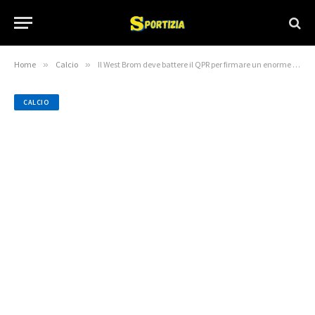
Home
»
Calcio
»
Il West Brom deve battere il QPR per firmare un enorme aggiornamento di Heggebo da 16 gol
CALCIO