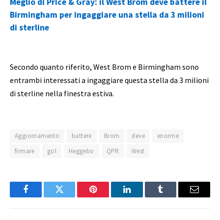
Meglio di Price & Gray: il West Brom deve battere il
Birmingham per ingaggiare una stella da 3 milioni
di sterline
Secondo quanto riferito, West Brom e Birmingham sono
entrambi interessati a ingaggiare questa stella da 3 milioni
di sterline nella finestra estiva.
Aggiornamento
battere
Brom
deve
enorme
firmare
gol
Heggebo
QPR
West
Facebook
Twitter
Pinterest
LinkedIn
Tumblr
Email