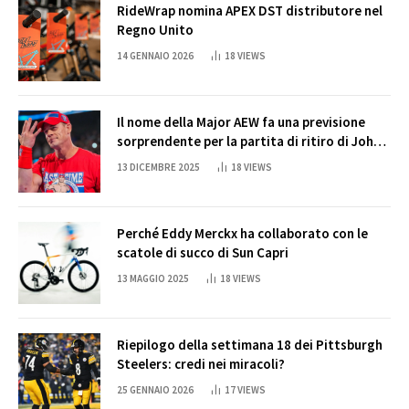
RideWrap nomina APEX DST distributore nel
Regno Unito
14 GENNAIO 2026
18
VIEWS
Il nome della Major AEW fa una previsione
sorprendente per la partita di ritiro di John
Cena
13 DICEMBRE 2025
18
VIEWS
Perché Eddy Merckx ha collaborato con le
scatole di succo di Sun Capri
13 MAGGIO 2025
18
VIEWS
Riepilogo della settimana 18 dei Pittsburgh
Steelers: credi nei miracoli?
25 GENNAIO 2026
17
VIEWS