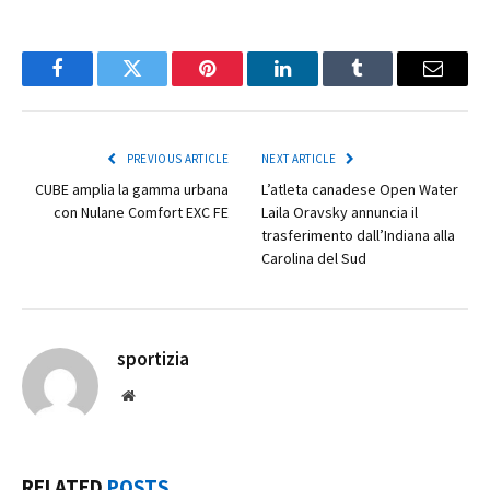
Facebook
Twitter
Pinterest
LinkedIn
Tumblr
Email
PREVIOUS ARTICLE
NEXT ARTICLE
CUBE amplia la gamma urbana
L’atleta canadese Open Water
con Nulane Comfort EXC FE
Laila Oravsky annuncia il
trasferimento dall’Indiana alla
Carolina del Sud
sportizia
Website
RELATED
POSTS