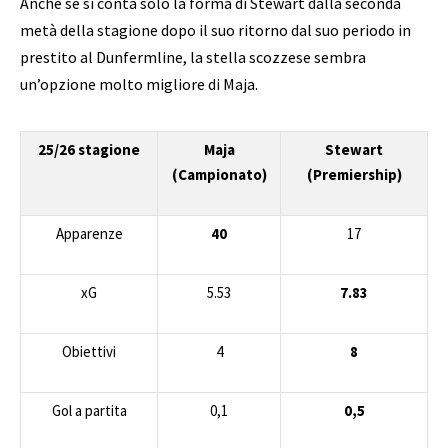
Anche se si conta solo la forma di Stewart dalla seconda
metà della stagione dopo il suo ritorno dal suo periodo in
prestito al Dunfermline, la stella scozzese sembra
un’opzione molto migliore di Maja.
25/26 stagione
Maja
Stewart
(Campionato)
(Premiership)
Apparenze
40
17
xG
5.53
7.83
Obiettivi
4
8
Gol a partita
0,1
0,5