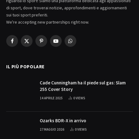
riguarda lo sport! Siamo una piattaforma dedicata agli appassionati
di sport, dove troverai notizie, approfondimenti e aggiornamenti
sui tuoi sport preferiti.
We're accepting new partnerships right now.
Facebook
X
Pinterest
YouTube
WhatsApp
(Twitter)
IL PIÙ POPOLARE
Cade Cunningham ha il piede sul gas: Slam
255 Cover Story
14 APRILE 2025
0
VIEWS
Ozarks BDR-X in arrivo
27 MAGGIO 2026
0
VIEWS