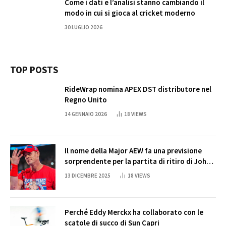
Come i dati e l’analisi stanno cambiando il
modo in cui si gioca al cricket moderno
30 LUGLIO 2026
TOP POSTS
RideWrap nomina APEX DST distributore nel
Regno Unito
14 GENNAIO 2026
18
VIEWS
Il nome della Major AEW fa una previsione
sorprendente per la partita di ritiro di John
Cena
13 DICEMBRE 2025
18
VIEWS
Perché Eddy Merckx ha collaborato con le
scatole di succo di Sun Capri