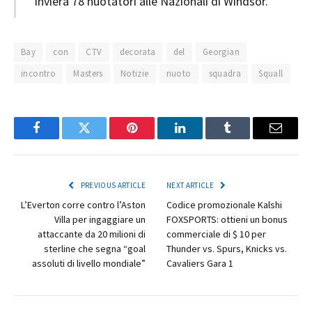
invierà 78 nuotatori alle Nazionali di Windsor.
Bay
con
CTV
decorata
del
Georgian
incontro
Masters
Notizie
nuoto
squadra
Squall
Facebook
Twitter
Pinterest
LinkedIn
Tumblr
Email
PREVIOUS ARTICLE
NEXT ARTICLE
L’Everton corre contro l’Aston
Codice promozionale Kalshi
Villa per ingaggiare un
FOXSPORTS: ottieni un bonus
attaccante da 20 milioni di
commerciale di $ 10 per
sterline che segna “goal
Thunder vs. Spurs, Knicks vs.
assoluti di livello mondiale”
Cavaliers Gara 1