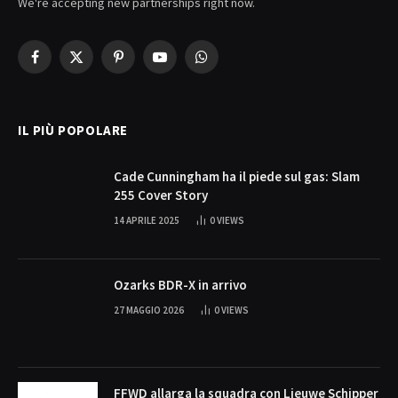
We're accepting new partnerships right now.
Facebook
X
Pinterest
YouTube
WhatsApp
(Twitter)
IL PIÙ POPOLARE
Cade Cunningham ha il piede sul gas: Slam
255 Cover Story
14 APRILE 2025
0
VIEWS
Ozarks BDR-X in arrivo
27 MAGGIO 2026
0
VIEWS
FFWD allarga la squadra con Lieuwe Schipper