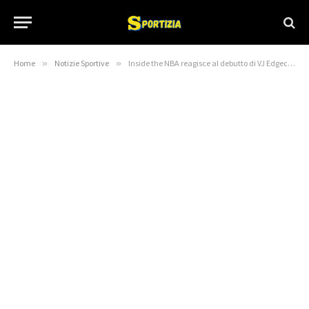
Home
»
Notizie Sportive
»
Inside the NBA reagisce al debutto di VJ Edgecombe, ai 40 pezzi di Ant-Man e Ja Morant contro Zion Williamson