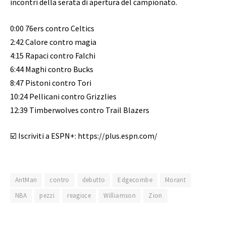
incontri della serata di apertura del campionato.
0:00 76ers contro Celtics
2:42 Calore contro magia
4:15 Rapaci contro Falchi
6:44 Maghi contro Bucks
8:47 Pistoni contro Tori
10:24 Pellicani contro Grizzlies
12:39 Timberwolves contro Trail Blazers
☑️ Iscriviti a ESPN+: https://plus.espn.com/
AntMan
contro
debutto
Edgecombe
Morant
NBA
pezzi
reagisce
Williamson
Zion