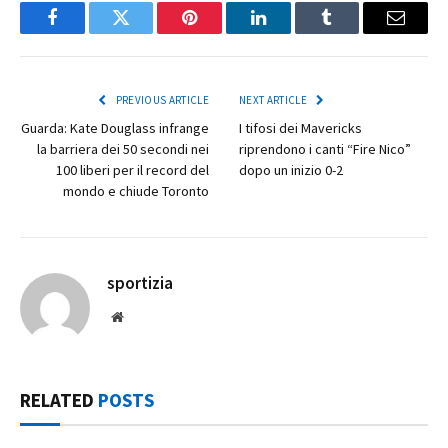
Facebook
Twitter
Pinterest
LinkedIn
Tumblr
Email
PREVIOUS ARTICLE
NEXT ARTICLE
Guarda: Kate Douglass infrange
I tifosi dei Mavericks
la barriera dei 50 secondi nei
riprendono i canti “Fire Nico”
100 liberi per il record del
dopo un inizio 0-2
mondo e chiude Toronto
sportizia
Website
RELATED
POSTS