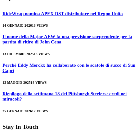
RideWrap nomina APEX DST distributore nel Regno Unito
14 GENNAIO 2026
18
VIEWS
Il nome della Major AEW fa una previsione sorprendente per la
partita di ritiro di John Cena
13 DICEMBRE 2025
18
VIEWS
Perché Eddy Merckx ha collaborato con le scatole di succo di Sun
Capri
13 MAGGIO 2025
18
VIEWS
Riepilogo della settimana 18 dei Pittsburgh Steelers: credi nei
miracoli?
25 GENNAIO 2026
17
VIEWS
Stay In Touch