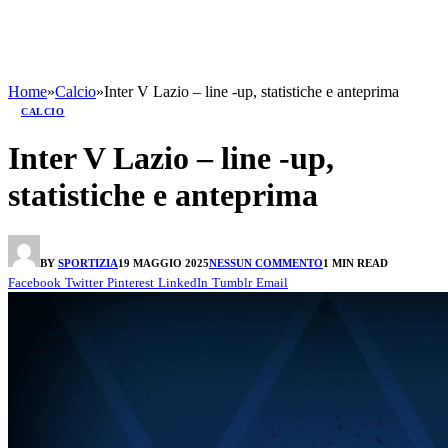
Home
»
Calcio
»
Inter V Lazio – line -up, statistiche e anteprima
CALCIO
Inter V Lazio – line -up,
statistiche e anteprima
BY
SPORTIZIA
19 MAGGIO 2025
NESSUN COMMENTO
1 MIN READ
Facebook
Twitter
Pinterest
LinkedIn
Tumblr
Email