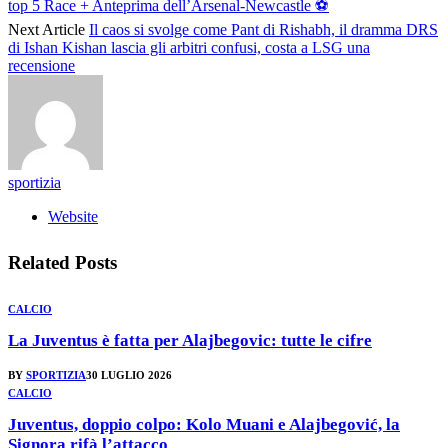
top 5 Race + Anteprima dell’Arsenal-Newcastle ⚽
Next Article
Il caos si svolge come Pant di Rishabh, il dramma DRS
di Ishan Kishan lascia gli arbitri confusi, costa a LSG una
recensione
sportizia
Website
Related
Posts
CALCIO
La Juventus è fatta per Alajbegovic: tutte le cifre
BY
SPORTIZIA
30 LUGLIO 2026
CALCIO
Juventus, doppio colpo: Kolo Muani e Alajbegović, la
Signora rifà l’attacco