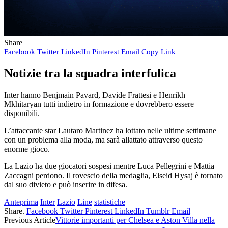
Share
Facebook
Twitter
LinkedIn
Pinterest
Email
Copy Link
Notizie tra la squadra interfulica
Inter hanno Benjmain Pavard, Davide Frattesi e Henrikh
Mkhitaryan tutti indietro in formazione e dovrebbero essere
disponibili.
L’attaccante star Lautaro Martinez ha lottato nelle ultime settimane
con un problema alla moda, ma sarà allattato attraverso questo
enorme gioco.
La Lazio ha due giocatori sospesi mentre Luca Pellegrini e Mattia
Zaccagni perdono. Il rovescio della medaglia, Elseid Hysaj è tornato
dal suo divieto e può inserire in difesa.
Anteprima
Inter
Lazio
Line
statistiche
Share.
Facebook
Twitter
Pinterest
LinkedIn
Tumblr
Email
Previous Article
Vittorie importanti per Chelsea e Aston Villa nella