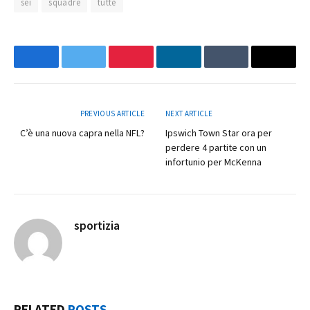
sei
squadre
tutte
Facebook
Twitter
Pinterest
LinkedIn
Tumblr
Email
PREVIOUS ARTICLE
NEXT ARTICLE
C’è una nuova capra nella NFL?
Ipswich Town Star ora per
perdere 4 partite con un
infortunio per McKenna
sportizia
Website
RELATED
POSTS