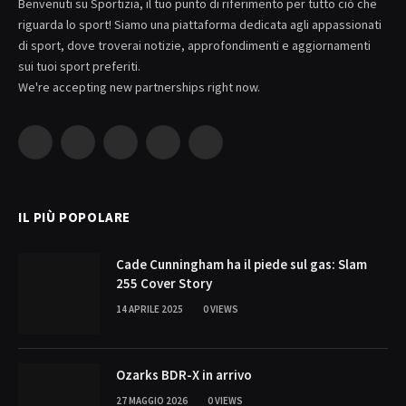
Benvenuti su Sportizia, il tuo punto di riferimento per tutto ciò che
riguarda lo sport! Siamo una piattaforma dedicata agli appassionati
di sport, dove troverai notizie, approfondimenti e aggiornamenti
sui tuoi sport preferiti.
We're accepting new partnerships right now.
Facebook
X
Pinterest
YouTube
WhatsApp
(Twitter)
IL PIÙ POPOLARE
Cade Cunningham ha il piede sul gas: Slam
255 Cover Story
14 APRILE 2025
0
VIEWS
Ozarks BDR-X in arrivo
27 MAGGIO 2026
0
VIEWS