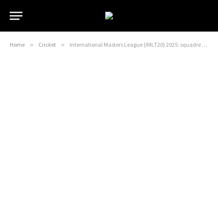
Home
»
Cricket
»
International Masters League (IMLT20) 2025: squadre complete di tutte e sei le squadre