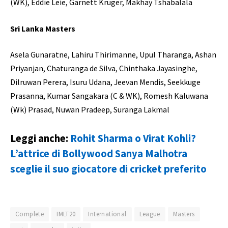
(WK), Eddie Leie, Garnett Kruger, Makhay Tshabalala
Sri Lanka Masters
Asela Gunaratne, Lahiru Thirimanne, Upul Tharanga, Ashan
Priyanjan, Chaturanga de Silva, Chinthaka Jayasinghe,
Dilruwan Perera, Isuru Udana, Jeevan Mendis, Seekkuge
Prasanna, Kumar Sangakara (C & WK), Romesh Kaluwana
(Wk) Prasad, Nuwan Pradeep, Suranga Lakmal
Leggi anche:
Rohit Sharma o Virat Kohli?
L’attrice di Bollywood Sanya Malhotra
sceglie il suo giocatore di cricket preferito
Complete
IMLT20
International
League
Masters