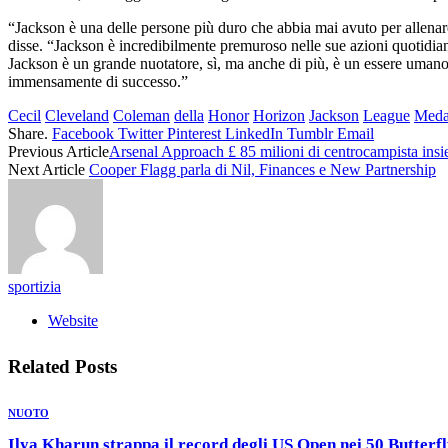
“Jackson è una delle persone più duro che abbia mai avuto per allenar
disse. “Jackson è incredibilmente premuroso nelle sue azioni quotidiane,
Jackson è un grande nuotatore, sì, ma anche di più, è un essere umano
immensamente di successo.”
Cecil
Cleveland
Coleman
della
Honor
Horizon
Jackson
League
Meda
Share.
Facebook
Twitter
Pinterest
LinkedIn
Tumblr
Email
Previous Article
Arsenal Approach £ 85 milioni di centrocampista ins
Next Article
Cooper Flagg parla di Nil, Finances e New Partnership
sportizia
Website
Related
Posts
NUOTO
Ilya Kharun strappa il record degli US Open nei 50 Butterf