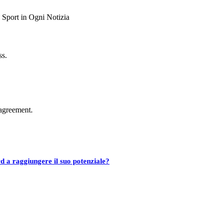
ss.
agreement.
d a raggiungere il suo potenziale?