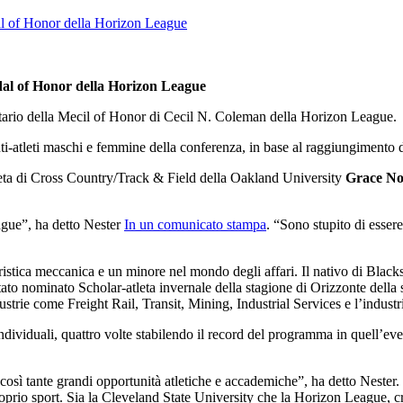
dal of Honor della Horizon League
atario della Mecil of Honor di Cecil N. Coleman della Horizon League.
i-atleti maschi e femmine della conferenza, in base al raggiungimento di 
tleta di Cross Country/Track & Field della Oakland University
Grace No
ague”, ha detto Nester
In un comunicato stampa
. “Sono stupito di essere
ristica meccanica e un minore nel mondo degli affari. Il nativo di Black
 nominato Scholar-atleta invernale della stagione di Orizzonte della sta
trie come Freight Rail, Transit, Mining, Industrial Services e l’industr
ividuali, quattro volte stabilendo il record del programma in quell’evento
 così tante grandi opportunità atletiche e accademiche”, ha detto Nest
oprio sport. Sia la Cleveland State University che la Horizon League, c