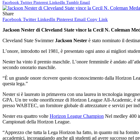
Facebook
Twitter
Pinterest
LinkedIn
Tumblr
Email
Share
Facebook
Twitter
LinkedIn
Pinterest
Email
Copy Link
Jackson Nester di Cleveland State vince la Cecil N. Coleman Me
Cleveland State Swimmer
Jackson Nester
è stato nominato il destin
L’onore, introdotto nel 1981, è presentato ogni anno ai migliori student
Nester ha vinto il premio maschile. L’onore femminile è andato all’a
secondo onorario maschile.
“È un grande onore ricevere questo riconoscimento dalla Horizon Le
questa lega.”
Nester si è laureato in primavera con una laurea in tecnologia ingegne
GPA. Un tre volte onorificenze di Horizon League All-Academic, è stato
presso WABTEC, un fornitore globale di attrezzature e servizi per indus
Nester era quattro volte
Horizon League Champion
Nel medley 400 ind
Campionati della Horizon League.
“Apprezzo che tutta la Lega Horizon ha fatto, in quanto mi ha fornito
accademici, incoraggiando anche gli studenti ad avere successo nel pr