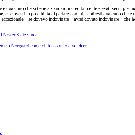
e e qualcuno che si tiene a standard incredibilmente elevati sia in pis
 e se avessi la possibilità di parlare con lui, sentiresti qualcuno che è
 eccezionale – se dovevo indovinare – avrei dovuto indovinare – che ho 
l
Nester
State
vince
ieme a Norgaard come club costretto a vendere
ly