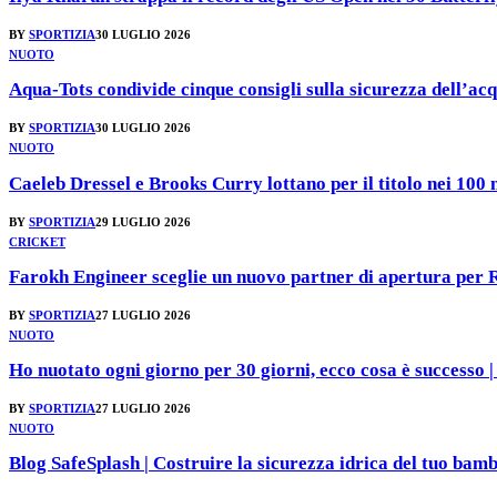
BY
SPORTIZIA
30 LUGLIO 2026
NUOTO
Aqua-Tots condivide cinque consigli sulla sicurezza dell’acq
BY
SPORTIZIA
30 LUGLIO 2026
NUOTO
Caeleb Dressel e Brooks Curry lottano per il titolo nei 100 
BY
SPORTIZIA
29 LUGLIO 2026
CRICKET
Farokh Engineer sceglie un nuovo partner di apertura per
BY
SPORTIZIA
27 LUGLIO 2026
NUOTO
Ho nuotato ogni giorno per 30 giorni, ecco cosa è successo 
BY
SPORTIZIA
27 LUGLIO 2026
NUOTO
Blog SafeSplash | Costruire la sicurezza idrica del tuo bam