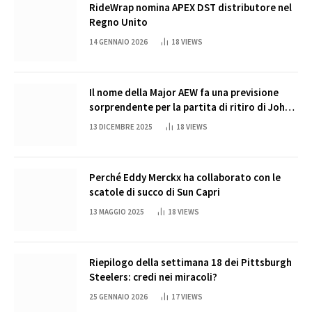
RideWrap nomina APEX DST distributore nel
Regno Unito
14 GENNAIO 2026
18
VIEWS
Il nome della Major AEW fa una previsione
sorprendente per la partita di ritiro di John
Cena
13 DICEMBRE 2025
18
VIEWS
Perché Eddy Merckx ha collaborato con le
scatole di succo di Sun Capri
13 MAGGIO 2025
18
VIEWS
Riepilogo della settimana 18 dei Pittsburgh
Steelers: credi nei miracoli?
25 GENNAIO 2026
17
VIEWS