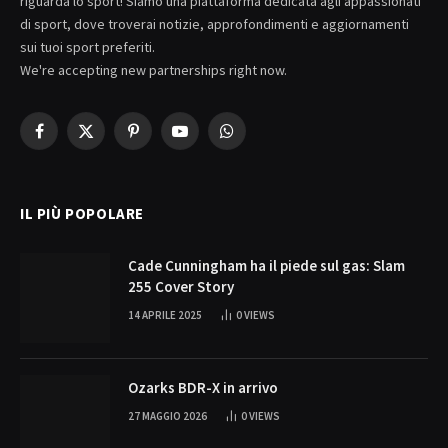
riguarda lo sport! Siamo una piattaforma dedicata agli appassionati
di sport, dove troverai notizie, approfondimenti e aggiornamenti
sui tuoi sport preferiti.
We're accepting new partnerships right now.
Facebook
X
Pinterest
YouTube
WhatsApp
(Twitter)
IL PIÙ POPOLARE
Cade Cunningham ha il piede sul gas: Slam
255 Cover Story
14 APRILE 2025
0
VIEWS
Ozarks BDR-X in arrivo
27 MAGGIO 2026
0
VIEWS