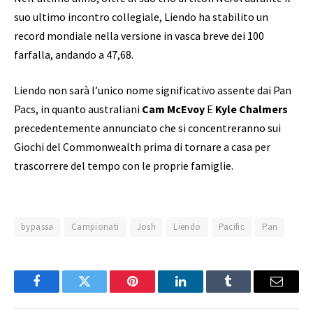
suo ultimo incontro collegiale, Liendo ha stabilito un
record mondiale nella versione in vasca breve dei 100
farfalla, andando a 47,68.
Liendo non sarà l’unico nome significativo assente dai Pan
Pacs, in quanto australiani
Cam McEvoy
E
Kyle Chalmers
precedentemente annunciato che si concentreranno sui
Giochi del Commonwealth prima di tornare a casa per
trascorrere del tempo con le proprie famiglie.
bypassa
Campionati
Josh
Liendo
Pacific
Pan
Facebook
Twitter
Pinterest
LinkedIn
Tumblr
Email