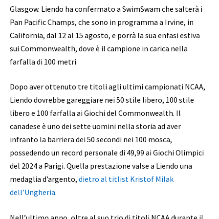
Glasgow. Liendo ha confermato a SwimSwam che salterà i
Pan Pacific Champs, che sono in programma a Irvine, in
California, dal 12 al 15 agosto, e porrà la sua enfasi estiva
sui Commonwealth, dove è il campione in carica nella
farfalla di 100 metri.
Dopo aver ottenuto tre titoli agli ultimi campionati NCAA,
Liendo dovrebbe gareggiare nei 50 stile libero, 100 stile
libero e 100 farfalla ai Giochi del Commonwealth. Il
canadese è uno dei sette uomini nella storia ad aver
infranto la barriera dei 50 secondi nei 100 mosca,
possedendo un record personale di 49,99 ai Giochi Olimpici
del 2024 a Parigi. Quella prestazione valse a Liendo una
medaglia d’argento,
dietro al titlist Kristof Milak
dell’Ungheria
.
Nell’ultimo anno, oltre al suo trio di titoli NCAA durante il