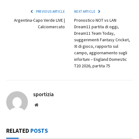
PREVIOUS ARTICLE
NEXT ARTICLE
Argentina-Capo Verde LIVE |
Pronostico NOT vs LAN
Calciomercato
Dream11 partita di oggi,
Dream11 Team Today,
suggerimenti Fantasy Cricket,
XI di gioco, rapporto sul
campo, aggiornamento sugli
infortuni – England Domestic
T20 2026, partita 75
sportizia
Website
RELATED
POSTS