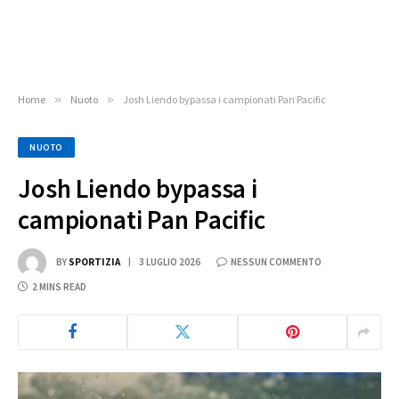
Home
»
Nuoto
»
Josh Liendo bypassa i campionati Pan Pacific
NUOTO
Josh Liendo bypassa i
campionati Pan Pacific
BY
SPORTIZIA
3 LUGLIO 2026
NESSUN COMMENTO
2 MINS READ