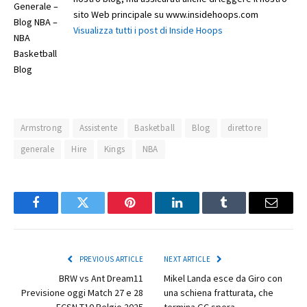
sito Web principale su www.insidehoops.com
Visualizza tutti i post di Inside Hoops
Armstrong
Assistente
Basketball
Blog
direttore
generale
Hire
Kings
NBA
Facebook
Twitter
Pinterest
LinkedIn
Tumblr
Email
PREVIOUS ARTICLE
NEXT ARTICLE
BRW vs Ant Dream11
Mikel Landa esce da Giro con
Previsione oggi Match 27 e 28
una schiena fratturata, che
ECSN T10 Belgio 2025
termina GC spera