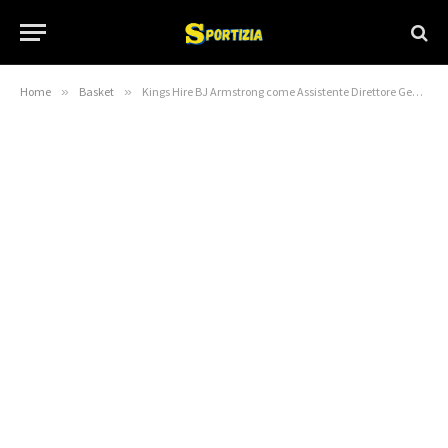
Home
»
Basket
»
Kings Hire BJ Armstrong come Assistente Direttore Generale – Blog NBA – NBA Basketball Blog