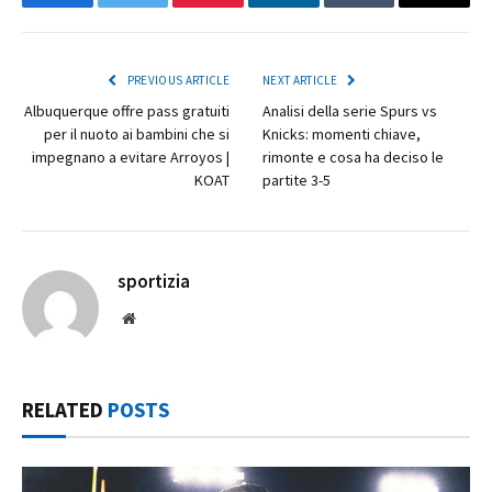
Facebook
Twitter
Pinterest
LinkedIn
Tumblr
Email
PREVIOUS ARTICLE
NEXT ARTICLE
Albuquerque offre pass gratuiti
Analisi della serie Spurs vs
per il nuoto ai bambini che si
Knicks: momenti chiave,
impegnano a evitare Arroyos |
rimonte e cosa ha deciso le
KOAT
partite 3-5
sportizia
Website
RELATED
POSTS