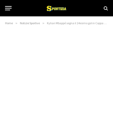
Home
»
Notizie Sportive
»
Kylian Mbappé segna il 14esimo gol in Coppa del Mondo superando Lionel Messi e Pelé nella lista di tutti i tempi