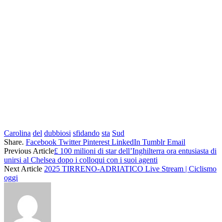
Salta
al
Carolina
del
dubbiosi
sfidando
sta
Sud
contenuto
Share.
Facebook
Twitter
Pinterest
LinkedIn
Tumblr
Email
Previous Article
£ 100 milioni di star dell’Inghilterra ora entusiasta di
unirsi al Chelsea dopo i colloqui con i suoi agenti
Next Article
2025 TIRRENO-ADRIATICO Live Stream | Ciclismo
oggi