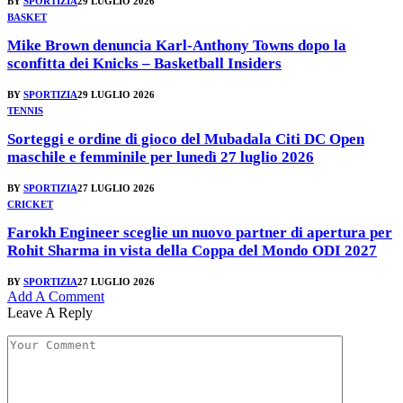
BY
SPORTIZIA
29 LUGLIO 2026
BASKET
Mike Brown denuncia Karl-Anthony Towns dopo la
sconfitta dei Knicks – Basketball Insiders
BY
SPORTIZIA
29 LUGLIO 2026
TENNIS
Sorteggi e ordine di gioco del Mubadala Citi DC Open
maschile e femminile per lunedì 27 luglio 2026
BY
SPORTIZIA
27 LUGLIO 2026
CRICKET
Farokh Engineer sceglie un nuovo partner di apertura per
Rohit Sharma in vista della Coppa del Mondo ODI 2027
BY
SPORTIZIA
27 LUGLIO 2026
Add A Comment
Leave A Reply