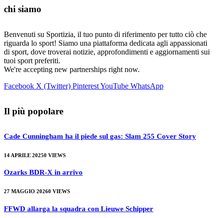
chi siamo
Benvenuti su Sportizia, il tuo punto di riferimento per tutto ciò che
riguarda lo sport! Siamo una piattaforma dedicata agli appassionati
di sport, dove troverai notizie, approfondimenti e aggiornamenti sui
tuoi sport preferiti.
We're accepting new partnerships right now.
Facebook
X (Twitter)
Pinterest
YouTube
WhatsApp
Il più popolare
Cade Cunningham ha il piede sul gas: Slam 255 Cover Story
14 APRILE 2025
0
VIEWS
Ozarks BDR-X in arrivo
27 MAGGIO 2026
0
VIEWS
FFWD allarga la squadra con Lieuwe Schipper